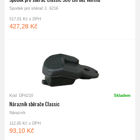
Spodek pro sběrač č. 6216
517,01 Kč s DPH
427,28 Kč
Kód: DF6210
Skladem
Nárazník sběrače Classic
Nárazník
112,65 Kč s DPH
93,10 Kč