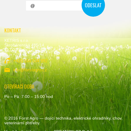
KONTAKT
KETRIS s.r.o.
Škrobárenská 485/14,
617 00 Brno
+420 534 534 992
info@forstagro.cz
OTEVÍRACÍ DOBA
Po – Pá: 7:00 – 15:00 hod
© 2016
Forst Agro
— dojící technika, elektrické ohradníky, chov,
veterinární potřeby.