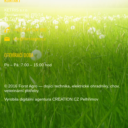
KONTAKT
KETRIS s.r.o.
Škrobárenská 485/14,
617 00 Brno
+420 534 534 992
info@forstagro.cz
OTEVÍRACÍ DOBA
Po – Pá: 7:00 – 15:00 hod
© 2016
Forst Agro
— dojící technika, elektrické ohradníky, chov,
veterinární potřeby.
Vyrobila
digitální agentura
CREATION.CZ
Pelhřimov