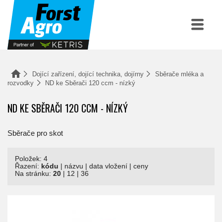
Dojící zařízení, dojící technika, dojírny
Sběrače mléka a
rozvodky
ND ke Sběrači 120 ccm - nízký
ND KE SBĚRAČI 120 CCM - NÍZKÝ
Sběrače pro skot
Položek: 4
Řazení:
kódu
|
názvu
|
data vložení
|
ceny
Na stránku:
20
|
12
|
36