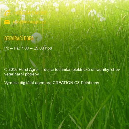
617 00 Brno
+420 534 534 992
info@forstagro.cz
OTEVÍRACÍ DOBA
Po – Pá: 7:00 – 15:00 hod
© 2016
Forst Agro
— dojící technika, elektrické ohradníky, chov,
veterinární potřeby.
Vyrobila
digitální agentura
CREATION.CZ
Pelhřimov