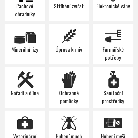
Pachové
Stříhání zvířat
Elekronické váhy
ohradníky
Minerální lizy
Úprava krmiv
Farmářské
potřeby
Nářadí a dílna
Ochranné
Sanitační
pomůcky
prostředky
Veterinární
Hubení much
Hubení myší