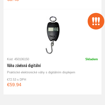
Kód: 450106150
Skladem
Váha závěsná digitální
Praktické elektronické váhy s digitálním displejem
€72.53 s DPH
€59.94