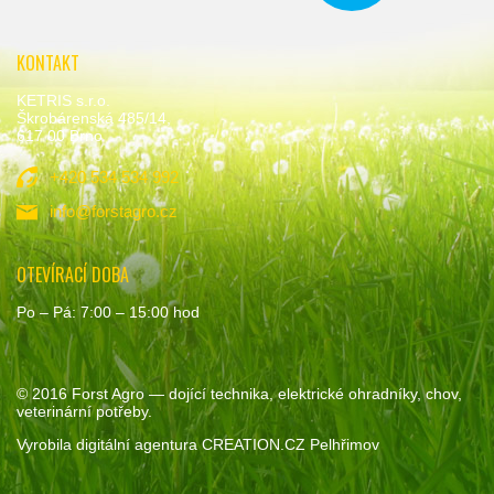
KONTAKT
KETRIS s.r.o.
Škrobárenská 485/14,
617 00 Brno
+420 534 534 992
info@forstagro.cz
OTEVÍRACÍ DOBA
Po – Pá: 7:00 – 15:00 hod
© 2016
Forst Agro
— dojící technika, elektrické ohradníky, chov,
veterinární potřeby.
Vyrobila
digitální agentura
CREATION.CZ
Pelhřimov