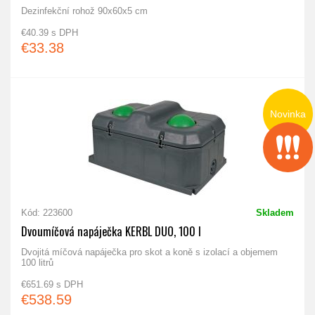
Dezinfekční rohož 90x60x5 cm
€40.39 s DPH
€33.38
Novinka
Kód: 223600
Skladem
Dvoumíčová napáječka KERBL DUO, 100 l
Dvojitá míčová napáječka pro skot a koně s izolací a objemem
100 litrů
€651.69 s DPH
€538.59