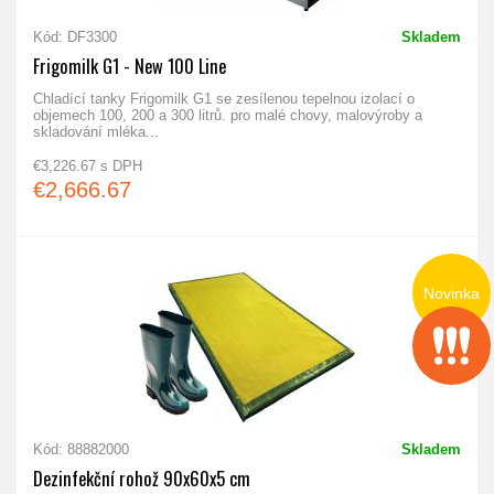
Kód: DF3300
Skladem
Frigomilk G1 - New 100 Line
Chladící tanky Frigomilk G1 se zesílenou tepelnou izolací o
objemech 100, 200 a 300 litrů. pro malé chovy, malovýroby a
skladování mléka...
€3,226.67 s DPH
€2,666.67
Novinka
Kód: 88882000
Skladem
Dezinfekční rohož 90x60x5 cm