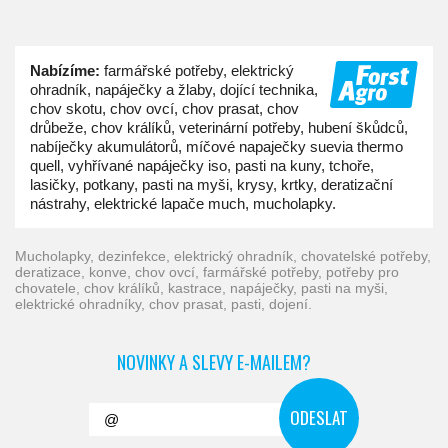
Nabízíme:
farmářské potřeby, elektrický
ohradník, napáječky a žlaby, dojící technika,
chov skotu, chov ovcí, chov prasat, chov
drůbeže, chov králíků, veterinární potřeby, hubení škůdců,
nabíječky akumulátorů, míčové napaječky suevia thermo
quell, vyhřívané napáječky iso, pasti na kuny, tchoře,
lasičky, potkany, pasti na myši, krysy, krtky, deratizační
nástrahy, elektrické lapače much, mucholapky.
mucholapky, dezinfekce, elektrický ohradník, chovatelské potřeby,
deratizace, konve, chov ovcí, farmářské potřeby, potřeby pro
chovatele, chov králíků, kastrace, napáječky, pasti na myši,
elektrické ohradníky, chov prasat, pasti, dojení.
NOVINKY A SLEVY E-MAILEM?