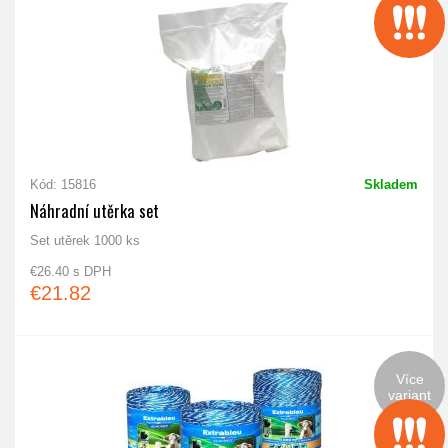
Kód: 15816
Skladem
Náhradní utěrka set
Set utěrek 1000 ks
€26.40 s DPH
€21.82
Více
variant