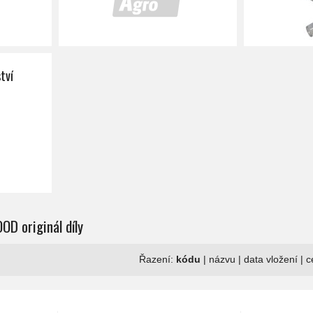
tví
OD originál díly
Řazení:
kódu
|
názvu
|
data vložení
|
c