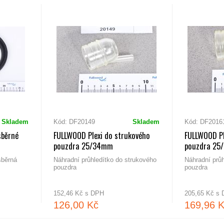
Skladem
Kód: DF20149
Skladem
Kód: DF2016
sběrné
FULLWOOD Plexi do strukového
FULLWOOD Pl
pouzdra 25/34mm
pouzdra 2
sběrná
Náhradní průhledítko do strukového
Náhradní průh
pouzdra
pouzdra
152,46 Kč s DPH
205,65 Kč s
126,00 Kč
169,96 