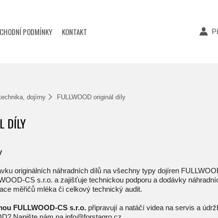
CHODNÍ PODMÍNKY
KONTAKT
Př
 technika, dojírny
FULLWOOD originál díly
 DÍLY
y
ku originálních náhradních dílů na všechny typy dojíren FULLWOOD a
OOD-CS s.r.o. a zajišťuje technickou podporu a dodávky náhradních
brace měřičů mléka či celkový technický audit.
irmou FULLWOOD-CS s.r.o.
připravují a natáčí videa na servis a údr
D? Napište nám na info@forstagro.cz