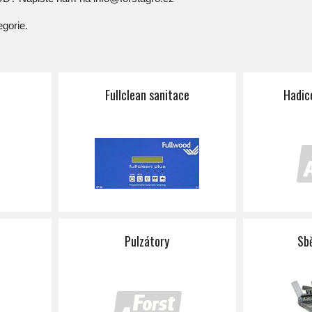
egorie.
Fullclean sanitace
Hadice
Pulzátory
Sb