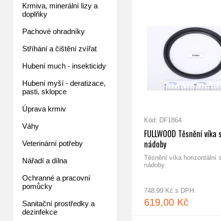
Krmiva, minerální lizy a
doplňky
Pachové ohradníky
Stříhání a čištění zvířat
Hubení much - insekticidy
Hubení myší - deratizace,
pasti, sklopce
Úprava krmiv
Kód: DF1864
Váhy
FULLWOOD Těsnění víka 
nádoby
Veterinární potřeby
Těsnění víka horizontální 
Nářadí a dílna
nádoby
Ochranné a pracovní
pomůcky
748,99 Kč s DPH
619,00 Kč
Sanitační prostředky a
dezinfekce
čné čerpadlo FP66
FW "O" kroužek Legato II