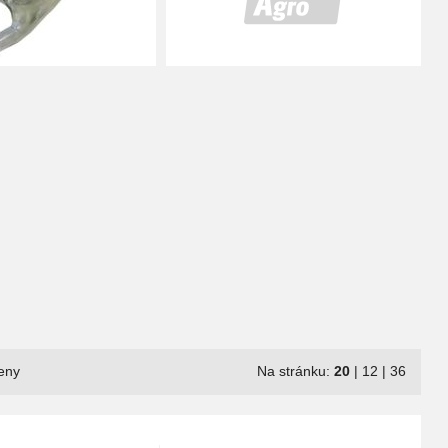
eny
Na stránku:
20
|
12
|
36