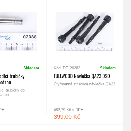
Skladem
Kód: DF120282
Skladem
dící trubičky
FULLWOOD Návlečka QA23 DSO
batron
Čtyřhranná struková návlečka QA23
cí trubičky do
atron
DPH
482,79 Kč s DPH
399,00 Kč