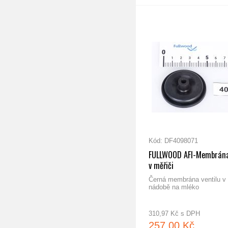
ru
FULLWOOD "O" kroužek FL 7
Kód: DF4098071
FULLWOOD AFI-Membrána
v měřiči
Černá membrána ventilu v 
nádobě na mléko
310,97 Kč s DPH
257,00 Kč