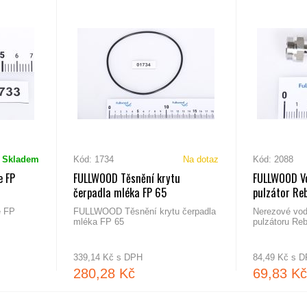
Skladem
Kód: 1734
Na dotaz
Kód: 2088
e FP
FULLWOOD Těsnění krytu
FULLWOOD Vo
čerpadla mléka FP 65
pulzátor Re
e FP
FULLWOOD Těsnění krytu čerpadla
Nerezové vodí
mléka FP 65
pulzátoru Reb
339,14 Kč s DPH
84,49 Kč s 
280,28 Kč
69,83 Kč