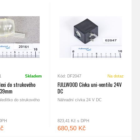
1
Skladem
Kód: DF2047
Na dotaz
exi do strukového
FULLWOOD Cívka uni-ventilu 24V
5/39mm
DC
ledítko do strukového
Náhradní cívka 24 V DC
 DPH
823,41 Kč s DPH
Kč
680,50 Kč