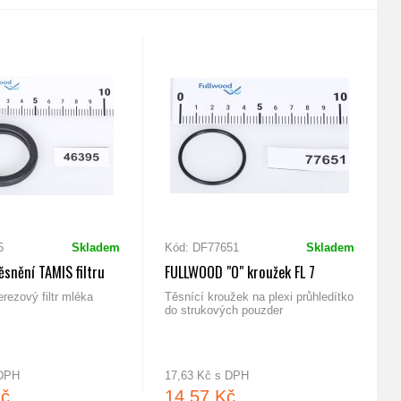
5
Skladem
Kód: DF77651
Skladem
snění TAMIS filtru
FULLWOOD "O" kroužek FL 7
rezový filtr mléka
Těsnící kroužek na plexi průhledítko
do strukových pouzder
 DPH
17,63 Kč s DPH
Kč
14,57 Kč