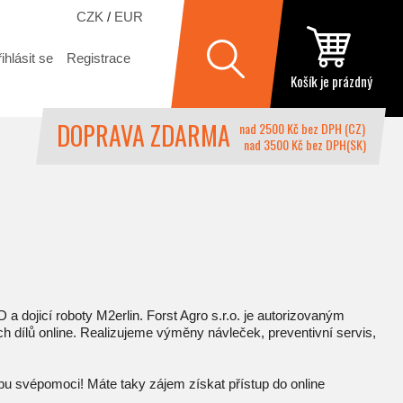
CZK
/
EUR
ihlásit se
Registrace
Košík je prázdný
DOPRAVA ZDARMA
nad 2500 Kč bez DPH (CZ)
nad 3500 Kč bez DPH(SK)
 dojicí roboty M2erlin. Forst Agro s.r.o. je autorizovaným
 dílů online. Realizujeme výměny návleček, preventivní servis,
žbu svépomoci! Máte taky zájem získat přístup do online