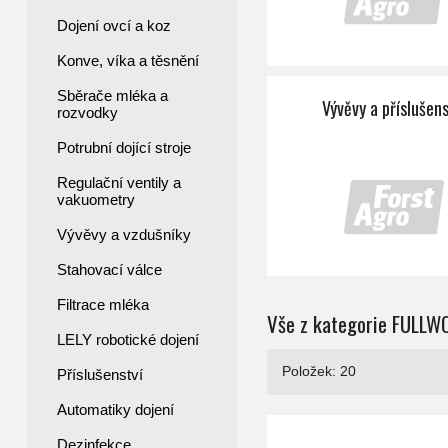
Dojení ovcí a koz
Konve, víka a těsnění
Sběrače mléka a
Vývěvy a příslušens
rozvodky
Potrubní dojící stroje
Regulační ventily a
vakuometry
Vývěvy a vzdušníky
Stahovací válce
Filtrace mléka
Vše z kategorie FULLWO
LELY robotické dojení
Položek: 20
Příslušenství
Automatiky dojení
zátor Rebatron
FULLWOOD Návlečka QA23 DSO
Dezinfekce