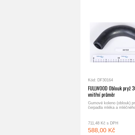
 48/29mm
FULLWOOD Zpětná klapka
Kód: DF30164
FULLWOOD Oblouk pryž 
vnitřní průměr
Gumové koleno (oblouk) pr
čerpadla mléka a mléčného 
711,48 Kč s DPH
588,00 Kč