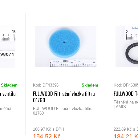
Skladem
Kód: DF43396
Skladem
Kód: DF4639
 ventilu
FULLWOOD Filtrační vložka filtru
FULLWOOD Tě
01760
Těsnění na ne
TAMIS
měřící
FULLWOOD Filtrační vložka filtru
01760
186,97 Kč s DPH
222,89 Kč s
154,52 Kč
184,21 