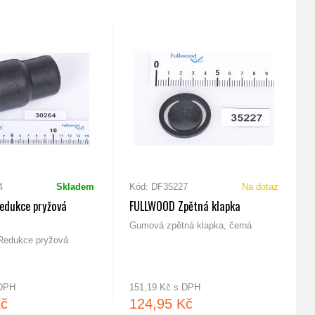
4
Skladem
Kód: DF35227
Na dotaz
edukce pryžová
FULLWOOD Zpětná klapka
Gumová zpětná klapka, černá
edukce pryžová
 DPH
151,19 Kč s DPH
Kč
124,95 Kč