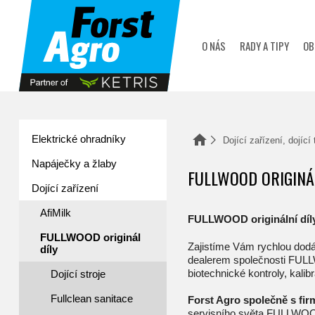
zobrazit obsah košíku
O NÁS
RADY A TIPY
OB
Elektrické ohradníky
Domů
Dojící zařízení, dojící
Napáječky a žlaby
FULLWOOD ORIGINÁL
Dojící zařízení
AfiMilk
FULLWOOD originální díl
FULLWOOD originál
Zajistíme Vám rychlou dodáv
díly
dealerem společnosti FULLW
biotechnické kontroly, kali
Dojící stroje
Fullclean sanitace
Forst Agro společně s f
servisního světa FULLWOO