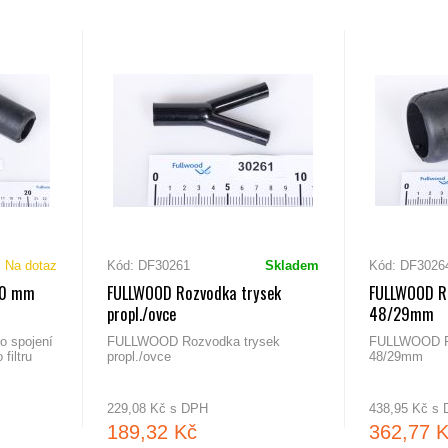
Na dotaz
Kód: DF30261
Skladem
Kód: DF3026
30 mm
FULLWOOD Rozvodka trysek
FULLWOOD R
propl./ovce
48/29mm
o spojení
FULLWOOD Rozvodka trysek
FULLWOOD R
filtru
propl./ovce
48/29mm
229,08 Kč s DPH
438,95 Kč s
189,32 Kč
362,77 