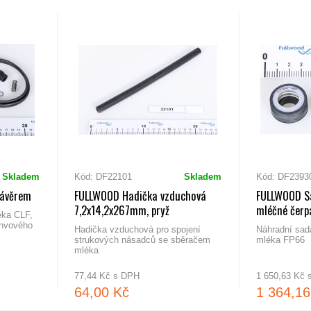
Skladem
Kód: DF22101
Skladem
Kód: DF2393
závěrem
FULLWOOD Hadička vzduchová
FULLWOOD Sa
7,2x14,2x267mm, pryž
mléčné čerp
éka CLF,
onvového
Hadička vzduchová pro spojení
Náhradní sada
strukových násadců se sběračem
mléka FP66
mléka
77,44 Kč s DPH
1 650,63 Kč
64,00 Kč
1 364,16