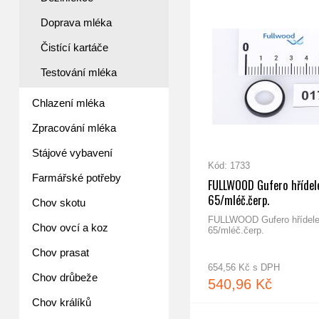
Doprava mléka
Čistící kartáče
Testování mléka
Chlazení mléka
Zpracování mléka
Stájové vybavení
Kód: 1733
Farmářské potřeby
FULLWOOD Gufero hřídel
65/mléč.čerp.
Chov skotu
FULLWOOD Gufero hřídel
Chov ovcí a koz
65/mléč.čerp.
Chov prasat
654,56 Kč s DPH
Chov drůbeže
540,96 Kč
Chov králíků
ho pouzdra 25/39mm
FULLWOOD Cívka uni-ventilu 24V DC