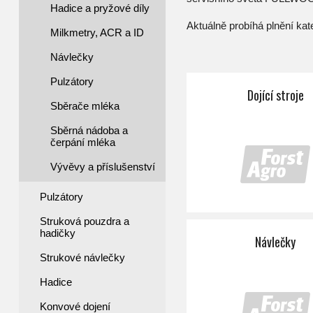
Hadice a pryžové díly
Aktuálně probíhá plnění kat
Milkmetry, ACR a ID
Návlečky
Milkmetry, ACR a ID
Pulzátory
Dojící stroje
Sběrače mléka
Sběrná nádoba a
čerpání mléka
Vývěvy a příslušenství
Pulzátory
Struková pouzdra a
Sběrná nádoba a čerpání mléka
hadičky
Návlečky
Strukové návlečky
Hadice
Konvové dojení