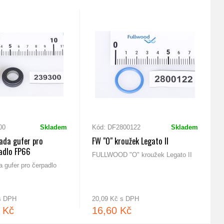
00
Skladem
Kód: DF2800122
Skladem
da gufer pro
FW "O" kroužek Legato II
adlo FP66
FULLWOOD "O" kroužek Legato II
 gufer pro čerpadlo
 s DPH
20,09 Kč s DPH
 Kč
16,60 Kč