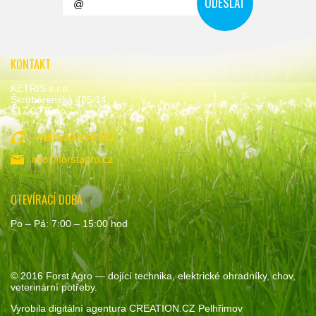
KONTAKT
KETRIS s.r.o.
Škrobárenská 485/14,
617 00 Brno
+420 534 534 992
info@forstagro.cz
OTEVÍRACÍ DOBA
Po – Pá: 7:00 – 15:00 hod
© 2016
Forst Agro
— dojící technika, elektrické ohradníky, chov,
veterinární potřeby.
Vyrobila
digitální agentura
CREATION.CZ
Pelhřimov