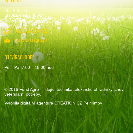
KONTAKT
KETRIS s.r.o.
Škrobárenská 485/14,
617 00 Brno
+420 534 534 992
info@forstagro.cz
OTEVÍRACÍ DOBA
Po – Pá: 7:00 – 15:00 hod
© 2016
Forst Agro
— dojící technika, elektrické ohradníky, chov,
veterinární potřeby.
Vyrobila
digitální agentura
CREATION.CZ
Pelhřimov