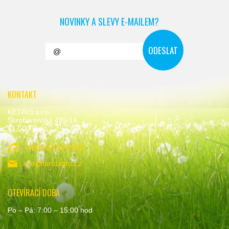
NOVINKY A SLEVY E-MAILEM?
KONTAKT
KETRIS s.r.o.
Škrobárenská 485/14,
617 00 Brno
+420 534 534 992
info@forstagro.cz
OTEVÍRACÍ DOBA
Po – Pá: 7:00 – 15:00 hod