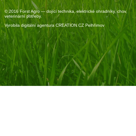
© 2016
Forst Agro
— dojící technika, elektrické ohradníky, chov,
veterinární potřeby.
Vyrobila
digitální agentura
CREATION.CZ
Pelhřimov
Souhlas se soubory cookie
Pokud kliknete na „Povolit vše“, poskytnete nám souhlas s
ukládáním cookie na vašem zařízení. Díky nim vám můžeme
nabídnou personalizovaný obsah. Pomohou nám také s
analýzami provozu a marketingem.