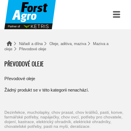
Nářadí a dílna
Oleje, aditiva, maziva
Maziva a
oleje
Převodové oleje
PŘEVODOVÉ OLEJE
Převodové oleje
Žádný produkt se v této kategorii nenachází.
dezinfekce, mucholapky, chov prasat, chov králíků, pasti, konve,
farmářské potřeby, napáječky, chov ovcí, potřeby pro chovatele,
dojení, kastrace, elektrický ohradník, elektrické ohradníky,
chovatelské potřeby, pasti na myši, deratizace.