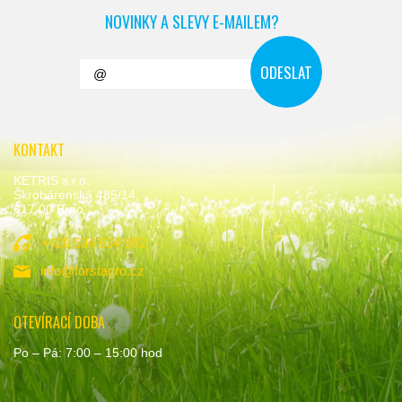
NOVINKY A SLEVY E-MAILEM?
KONTAKT
KETRIS s.r.o.
Škrobárenská 485/14,
617 00 Brno
+420 534 534 992
info@forstagro.cz
OTEVÍRACÍ DOBA
Po – Pá: 7:00 – 15:00 hod