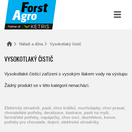
Nářadí a dílna
Vysokotlaký čistič
VYSOKOTLAKÝ ČISTIČ
Vysokotlaké čistící zařízení s vysokým tlakem vody na výstupu
Žádný produkt se v této kategorii nenachází.
elektrický ohradník, pasti, chov králíků, mucholapky, chov prasat,
chovatelské potřeby, deratizace, kastrace, pasti na myši,
farmářské potřeby, napáječky, chov ovcí, dezinfekce, konve,
potřeby pro chovatele, dojení, elektrické ohradníky.