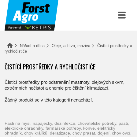
Nářadí a dílna
Oleje, aditiva, maziva
Čistící prostředky a
rychločističe
ČISTÍCÍ PROSTŘEDKY A RYCHLOČISTIČE
Čisticí prostředky pro odstranění mastnoty, olejových skvrn,
extrémních nečistot a chemie pro čištění klimatizací.
Žádný produkt se v této kategorii nenachází.
pasti na myši, napáječky, dezinfekce, chovatelské potřeby, pasti,
elektrické ohradníky, farmářské potřeby, konve, elektrický
ohradník, chov králíků, deratizace, chov prasat, dojení, chov ovcí,