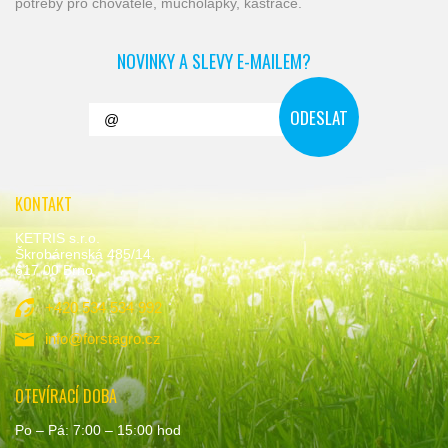
potřeby pro chovatele, mucholapky, kastrace.
NOVINKY A SLEVY E-MAILEM?
KONTAKT
KETRIS s.r.o.
Škrobárenská 485/14,
617 00 Brno
+420 534 534 992
info@forstagro.cz
OTEVÍRACÍ DOBA
Po – Pá: 7:00 – 15:00 hod