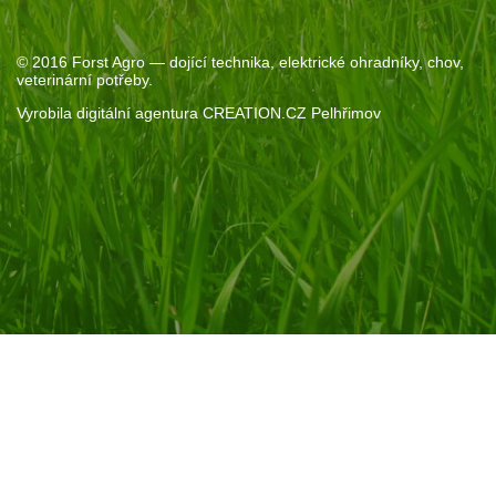
© 2016
Forst Agro
— dojící technika, elektrické ohradníky, chov,
veterinární potřeby.
Vyrobila
digitální agentura
CREATION.CZ
Pelhřimov
Souhlas se soubory cookie
Pokud kliknete na „Povolit vše“, poskytnete nám souhlas s
ukládáním cookie na vašem zařízení. Díky nim vám můžeme
nabídnou personalizovaný obsah. Pomohou nám také s
analýzami provozu a marketingem.