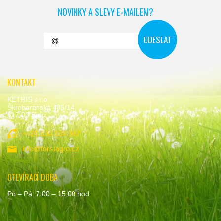
NOVINKY A SLEVY E-MAILEM?
KONTAKT
KETRIS s.r.o.
Škrobárenská 485/14,
617 00 Brno
+420 534 534 992
info@forstagro.cz
OTEVÍRACÍ DOBA
Po – Pá: 7:00 – 15:00 hod