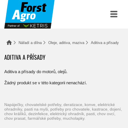
Nářadí a dílna
Oleje, aditiva, maziva
Aditiva a přísady
ADITIVA A PŘÍSADY
Aditiva a přísady do motorů, olejů.
Žádný produkt se v této kategorii nenachází.
napáječky, chovatelské potřeby, deratizace, konve, elektrické
ohradníky, pasti na myši, potřeby pro chovatele, kastrace, dojení,
chov králíků, dezinfekce, elektrický ohradník, pasti, chov ovcí,
chov prasat, farmářské potřeby, mucholapky.