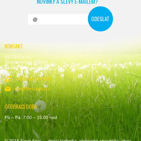
NOVINKY A SLEVY E-MAILEM?
KONTAKT
KETRIS s.r.o.
Škrobárenská 485/14,
617 00 Brno
+420 534 534 992
info@forstagro.cz
OTEVÍRACÍ DOBA
Po – Pá: 7:00 – 15:00 hod
© 2016
Forst Agro
— dojící technika, elektrické ohradníky, chov,