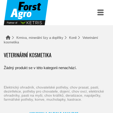
Krmiva, minerální lizy a doplňky
Koně
Veterinární
kosmetika
VETERINÁRNÍ KOSMETIKA
Žádný produkt se v této kategorii nenachází.
elektrický ohradník, chovatelské potřeby, chov prasat, pasti,
dezinfekce, potřeby pro chovatele, dojení, chov ovcí, elektrické
ohradníky, pasti na myši, chov králíků, deratizace, napáječky,
farmářské potřeby, konve, mucholapky, kastrace.