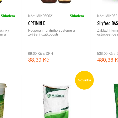
Skladem
Kód: MIK060621
Skladem
Kód: MIK062
OPTIMIN D
Silyfeed BAS
účinky
Podpora imunitního systému a
Základní krm
ní a
zvýšení užitkovosti
ostropestřce
99,00 Kč s DPH
538,00 Kč s
88,39 Kč
480,36 
Novinka