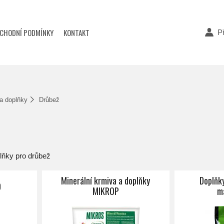
CHODNÍ PODMÍNKY
KONTAKT
Př
 a doplňky
Drůbež
plňky pro drůbež
Minerální krmiva a doplňky
Doplňk
D
MIKROP
m