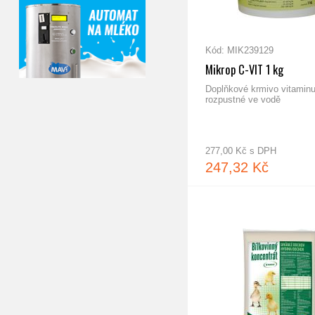
Kód: MIK239129
Mikrop C-VIT 1 kg
Doplňkové krmivo vitaminu
rozpustné ve vodě
277,00 Kč s DPH
247,32 Kč
MIKROS Nosnice - doplňkové minerální krmivo