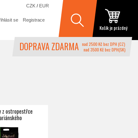
CZK
/
EUR
ihlásit se
Registrace
Košík je prázdný
DOPRAVA ZDARMA
nad 2500 Kč bez DPH (CZ)
nad 3500 Kč bez DPH(SK)
y z ostropestřce
ariánského