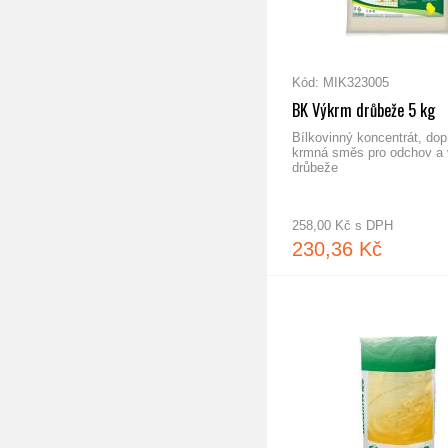
Kód: MIK323005
BK Výkrm drůbeže 5 kg
Bílkovinný koncentrát, do
krmná směs pro odchov a
drůbeže
258,00 Kč s DPH
230,36 Kč
vo s vitamíny
Mistral Layer - křemelina, 1,5 kg