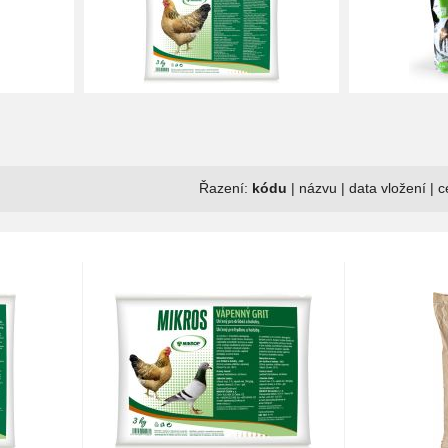
Řazení:
kódu
|
názvu
|
data vložení
|
c