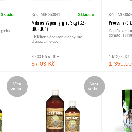
Skladem
Kód: MIK050041
Skladem
Kód: MIK053
Mikros Vápenný grit 3kg (CZ-
Pivovarské k
BIO-001)
ogicky
Doplňkové kr
domácí zvířa
Uhličitan vápenatý drcený pro
drůbež a holuby
69,00 Kč s DPH
1 512,00 Kč
57,03 Kč
1 350,00
Více
Více
variant
variant