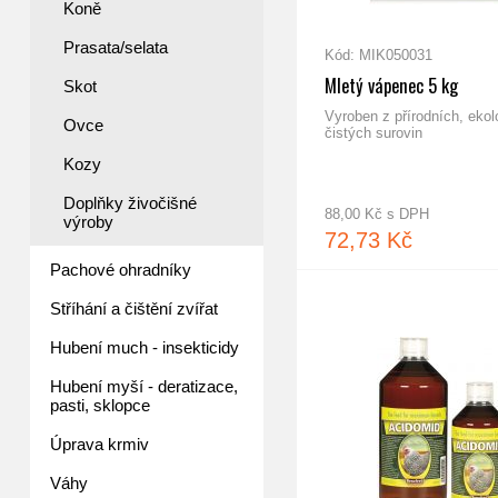
Koně
Prasata/selata
Kód: MIK050031
Mletý vápenec 5 kg
Skot
Vyroben z přírodních, ekol
Ovce
čistých surovin
Kozy
Doplňky živočišné
88,00 Kč s DPH
výroby
72,73 Kč
Pachové ohradníky
Ostropestřcový olej
Stříhání a čištění zvířat
Hubení much - insekticidy
Hubení myší - deratizace,
pasti, sklopce
Úprava krmiv
Váhy