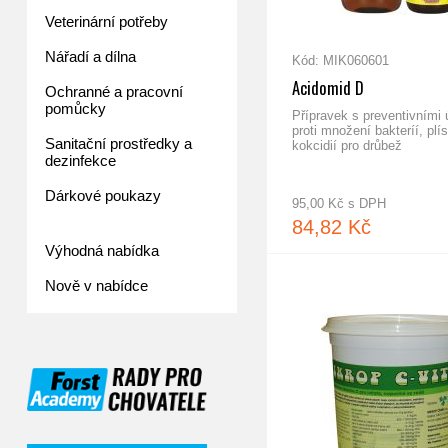
Veterinární potřeby
Nářadí a dílna
Kód: MIK060601
Acidomid D
Ochranné a pracovní
pomůcky
Přípravek s preventivními 
proti množení bakteríí, plís
Sanitační prostředky a
kokcidií pro drůbež
dezinfekce
Dárkové poukazy
95,00 Kč s DPH
84,82 Kč
Výhodná nabídka
os NOSNICE - G 10 kg
BK Výkrm drůbeže 25 kg
Nově v nabídce