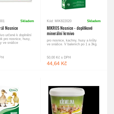
001
Skladem
Kód: MIK822020
Skladem
rál Nosnice
MIKROS Nosnice - doplňkové
minerální krmivo
ivo určené k doplnění
k pro nosnice, husy,
pro nosnice, kachny, husy a krůty
ty ve snášce
ve snášce. V baleních po 1 a 3kg.
DPH
50,00 Kč s DPH
44,64 Kč