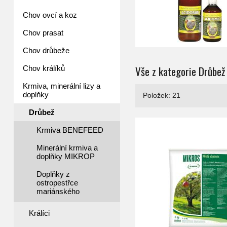
Chov ovcí a koz
Chov prasat
Chov drůbeže
Vše z kategorie Drůbež
Chov králíků
Krmiva, minerální lizy a
doplňky
Položek: 21
Drůbež
Karnivit D
Krmiva BENEFEED
Minerální krmiva a
doplňky MIKROP
Doplňky z
ostropestřce
mariánského
Králíci