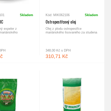
101
Skladem
Kód: MIK062106
Skladem
IC
Ostropestřcový olej
ný expeler z
Olej z plodu ostropestřce
 mariánského
mariánského lisovaného za studena
 DPH
348,00 Kč s DPH
Kč
310,71 Kč