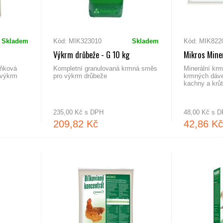
Skladem
Kód: MIK323010
Skladem
Kód: MIK822
Výkrm drůbeže - G 10 kg
Mikros Mine
pňková
Kompletní granulovaná krmná směs
Minerální krm
 výkrm
pro výkrm drůbeže
krmných dáve
kachny a krů
235,00 Kč s DPH
48,00 Kč s 
209,82 Kč
42,86 Kč