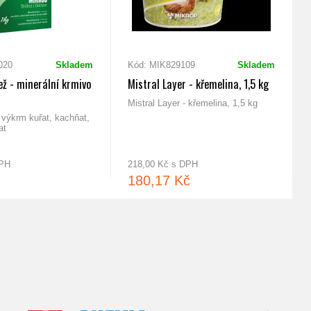
020
Skladem
Kód: MIK829109
Skladem
ež - minerální krmivo
Mistral Layer - křemelina, 1,5 kg
Mistral Layer - křemelina, 1,5 kg
 výkrm kuřat, kachňat,
at
DPH
218,00 Kč s DPH
180,17 Kč