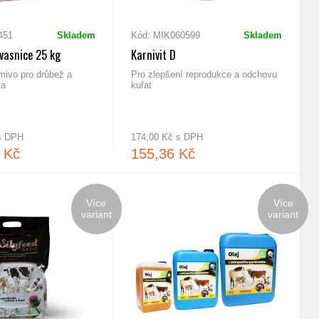
451
Skladem
Kód: MIK060599
Skladem
vasnice 25 kg
Karnivit D
mivo pro drůbež a
Pro zlepšení reprodukce a odchovu
ta
kuřat
 s DPH
174,00 Kč s DPH
 Kč
155,36 Kč
Více
Více
variant
variant