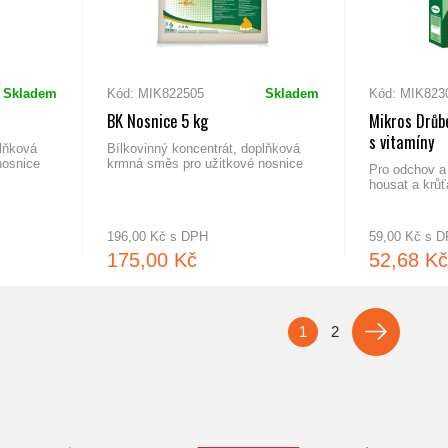
Skladem
Kód: MIK822505
Skladem
Kód: MIK823
BK Nosnice 5 kg
Mikros Drůb
s vitamíny
plňková
Bílkovinný koncentrát, doplňková
nosnice
krmná směs pro užitkové nosnice
Pro odchov a
housat a krůť
196,00 Kč s DPH
59,00 Kč s 
175,00 Kč
52,68 Kč
1
2