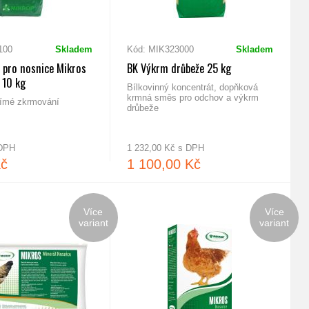
100
Skladem
Kód: MIK323000
Skladem
pro nosnice Mikros
BK Výkrm drůbeže 25 kg
 10 kg
Bílkovinný koncentrát, dopňková
krmná směs pro odchov a výkrm
římé zkrmování
drůbeže
 DPH
1 232,00 Kč s DPH
Kč
1 100,00 Kč
Více
Více
variant
variant