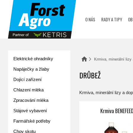
zobrazit obsah košíku
O NÁS
RADY A TIPY
OB
Elektrické ohradníky
Domů
Krmiva, minerální lizy
Napáječky a žlaby
DRŮBEŽ
Dojící zařízení
Chlazení mléka
Krmiva, minerální lizy a do
Zpracování mléka
nského
Krmiva BENEFEE
Stájové vybavení
Farmářské potřeby
Chov skotu