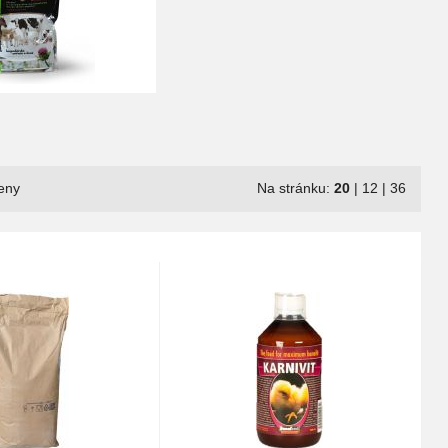
eny
Na stránku:
20
|
12
|
36