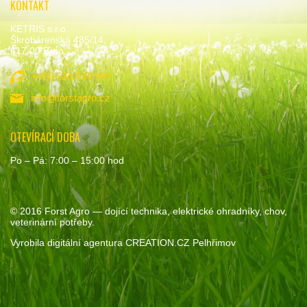
KONTAKT
KETRIS s.r.o.
Škrobárenská 485/14,
617 00 Brno
+420 534 534 992
info@forstagro.cz
OTEVÍRACÍ DOBA
Po – Pá: 7:00 – 15:00 hod
© 2016
Forst Agro
— dojící technika, elektrické ohradníky, chov,
veterinární potřeby.
Vyrobila
digitální agentura
CREATION.CZ
Pelhřimov