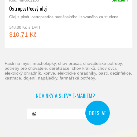
Kód: MIK062106
Skladem
Ostropestřcový olej
Olej z plodu ostropestřce mariánského lisovaného za studena
348,00 Kč s DPH
310,71 Kč
pasti na myši, mucholapky, chov prasat, chovatelské potřeby,
potřeby pro chovatele, deratizace, chov králíků, chov ovcí,
elektrický ohradník, konve, elektrické ohradníky, pasti, dezinfekce,
kastrace, dojení, napáječky, farmářské potřeby.
NOVINKY A SLEVY E-MAILEM?