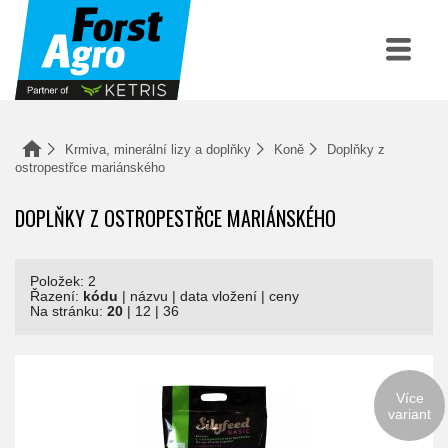
Krmiva, minerální lizy a doplňky
Koně
Doplňky z
ostropestřce mariánského
DOPLŇKY Z OSTROPESTŘCE MARIÁNSKÉHO
Položek: 2
Řazení:
kódu
|
názvu
|
data vložení
|
ceny
Na stránku:
20
|
12
|
36
Více
variant