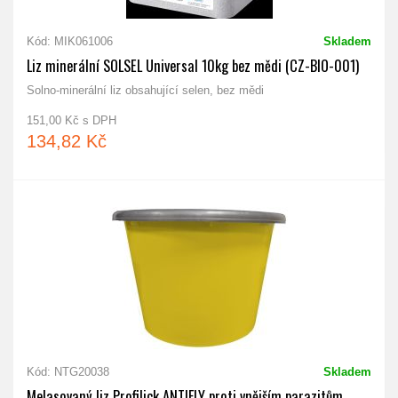
Kód: MIK061006
Skladem
Liz minerální SOLSEL Universal 10kg bez mědi (CZ-BIO-001)
Solno-minerální liz obsahující selen, bez mědi
151,00 Kč s DPH
134,82 Kč
Kód: NTG20038
Skladem
Melasovaný liz Profilick ANTIFLY proti vnějším parazitům