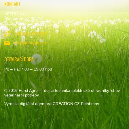
KONTAKT
KETRIS s.r.o.
Škrobárenská 485/14,
617 00 Brno
+420 534 534 992
info@forstagro.cz
OTEVÍRACÍ DOBA
Po – Pá: 7:00 – 15:00 hod
© 2016
Forst Agro
— dojící technika, elektrické ohradníky, chov,
veterinární potřeby.
Vyrobila
digitální agentura
CREATION.CZ
Pelhřimov