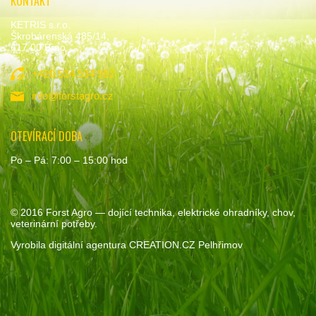
KONTAKT
KETRIS s.r.o.
Škrobárenská 485/14,
617 00 Brno
+420 534 534 992
info@forstagro.cz
OTEVÍRACÍ DOBA
Po – Pá: 7:00 – 15:00 hod
© 2016
Forst Agro
— dojící technika, elektrické ohradníky, chov,
veterinární potřeby.
Vyrobila
digitální agentura
CREATION.CZ
Pelhřimov