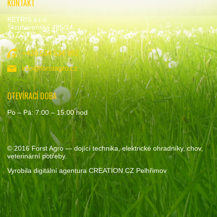
KONTAKT
KETRIS s.r.o.
Škrobárenská 485/14,
617 00 Brno
+420 534 534 992
info@forstagro.cz
OTEVÍRACÍ DOBA
Po – Pá: 7:00 – 15:00 hod
© 2016
Forst Agro
— dojící technika, elektrické ohradníky, chov,
veterinární potřeby.
Vyrobila
digitální agentura
CREATION.CZ
Pelhřimov