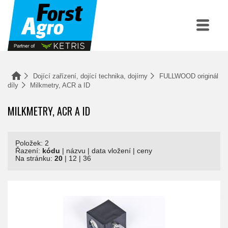
Dojící zařízení, dojící technika, dojírny
FULLWOOD originál
díly
Milkmetry, ACR a ID
MILKMETRY, ACR A ID
Položek: 2
Řazení:
kódu
|
názvu
|
data vložení
|
ceny
Na stránku:
20
|
12
|
36