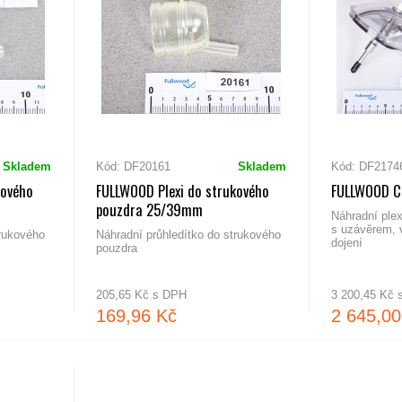
Skladem
Kód: DF20161
Skladem
Kód: DF2174
kového
FULLWOOD Plexi do strukového
FULLWOOD CL
pouzdra 25/39mm
Náhradní ple
s uzávěrem, 
trukového
Náhradní průhledítko do strukového
dojení
pouzdra
205,65 Kč s DPH
3 200,45 Kč
169,96 Kč
2 645,00