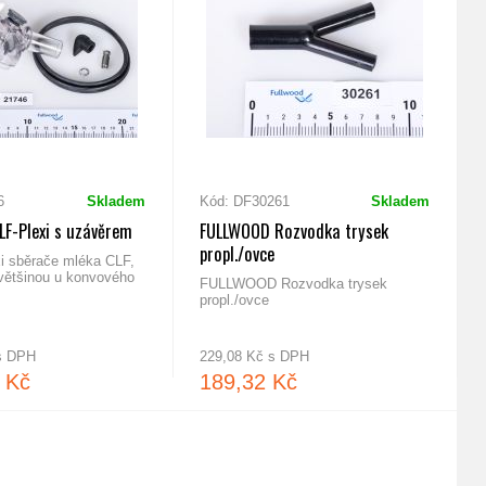
6
Skladem
Kód: DF30261
Skladem
F-Plexi s uzávěrem
FULLWOOD Rozvodka trysek
propl./ovce
xi sběrače mléka CLF,
většinou u konvového
FULLWOOD Rozvodka trysek
propl./ovce
 s DPH
229,08 Kč s DPH
 Kč
189,32 Kč