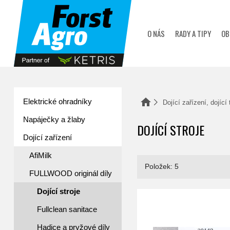
zobrazit obsah košíku
O NÁS
RADY A TIPY
OB
Elektrické ohradníky
Domů
Dojící zařízení, dojící
Napáječky a žlaby
DOJÍCÍ STROJE
Dojící zařízení
AfiMilk
Položek: 5
FULLWOOD originál díly
Dojící stroje
ěrem
FULLWOOD Rozvodka trysek propl./ovce
Fullclean sanitace
Hadice a pryžové díly