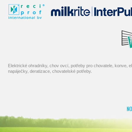
elektrické ohradníky, chov ovcí, potřeby pro chovatele, konve, elektrický ohradník, mucholapky, chov králíků, pasti, farmářské potřeby, kastrace, dojení, pasti na myši, chov prasat, dezinfekce,
napáječky, deratizace, chovatelské potřeby.
NO