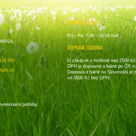
OTEVÍRACÍ DOBA
Po – Pá: 7:00 – 15:00 hod
485/14,
DOPRAVA ZDARMA
U zákázek v hodnotě nad 2500 Kč
534 992
DPH je dopravné a balné po ČR z
agro.cz
Doprava a balné na Slovensko je
od 3500 Kč bez DPH.
veterinární potřeby.