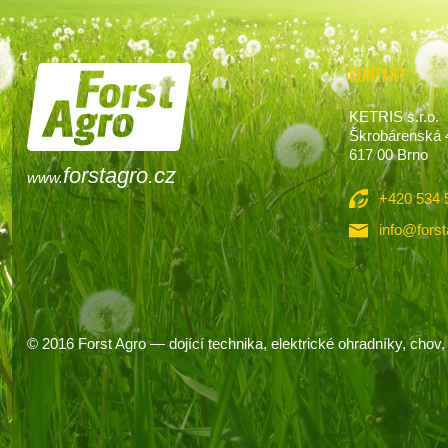
KONTAKT
KETRIS s.r.o.
Škrobárenská 
617 00 Brno
forstagro.cz
www.
+420 534 
info@forst
© 2016
Forst Agro
— dojící technika, elektrické ohradníky, chov, 