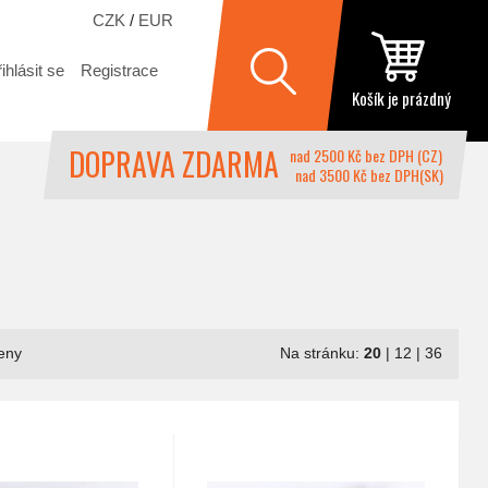
CZK
/
EUR
ihlásit se
Registrace
Košík je prázdný
DOPRAVA ZDARMA
nad 2500 Kč bez DPH (CZ)
nad 3500 Kč bez DPH(SK)
eny
Na stránku:
20
|
12
|
36