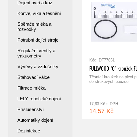
Dojení ovcí a koz
Konve, víka a těsnění
Sběrače mléka a
rozvodky
Potrubní dojící stroje
Regulační ventily a
vakuometry
Kód: DF77651
Vývěvy a vzdušníky
FULLWOOD "O" kroužek FL
Stahovací válce
Těsnící kroužek na plexi p
do strukových pouzder
Filtrace mléka
LELY robotické dojení
17,63 Kč s DPH
Příslušenství
14,57 Kč
Automatiky dojení
Dezinfekce