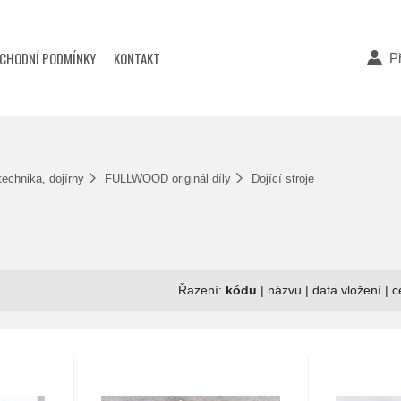
CHODNÍ PODMÍNKY
KONTAKT
Př
 technika, dojírny
FULLWOOD originál díly
Dojící stroje
Řazení:
kódu
|
názvu
|
data vložení
|
c