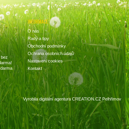
INFORMACE
O nás
Rady a tipy
Obchodní podmínky
Ochrana osobních údajů
 bez
Nastavení cookies
darma!
 zdarma
Kontakt
Vyrobila
digitální agentura
CREATION.CZ
Pelhřimov