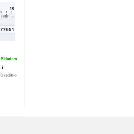
Skladem
 7
růhledítko