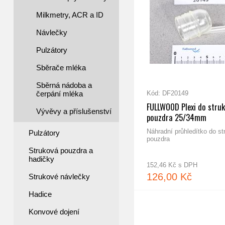
Milkmetry, ACR a ID
Návlečky
Pulzátory
Sběrače mléka
Sběrná nádoba a
čerpání mléka
Kód: DF20149
FULLWOOD Plexi do stru
Vývěvy a příslušenství
pouzdra 25/34mm
Náhradní průhledítko do s
Pulzátory
pouzdra
Struková pouzdra a
hadičky
152,46 Kč s DPH
126,00 Kč
Strukové návlečky
Hadice
Konvové dojení