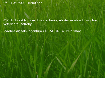
Po – Pá: 7:00 – 15:00 hod
© 2016
Forst Agro
— dojící technika, elektrické ohradníky, chov,
veterinární potřeby.
Vyrobila
digitální agentura
CREATION.CZ
Pelhřimov
Souhlas se soubory cookie
Pokud kliknete na „Povolit vše“, poskytnete nám souhlas s
ukládáním cookie na vašem zařízení. Díky nim vám můžeme
nabídnou personalizovaný obsah. Pomohou nám také s