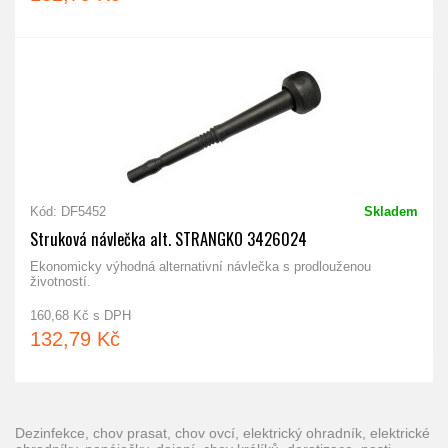
Kód: DF5452
Skladem
Struková návlečka alt. STRANGKO 3426024
Ekonomicky výhodná alternativní návlečka s prodlouženou
životností.
160,68 Kč s DPH
132,79 Kč
dezinfekce, chov prasat, chov ovcí, elektrický ohradník, elektrické