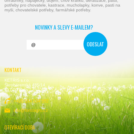
ohradníky, napáječky, dojení, chov králíků, deratizace, pasti,
potřeby pro chovatele, kastrace, mucholapky, konve, pasti na
myši, chovatelské potřeby, farmářské potřeby.
NOVINKY A SLEVY E-MAILEM?
KONTAKT
KETRIS s.r.o.
Škrobárenská 485/14,
617 00 Brno
+420 534 534 992
info@forstagro.cz
OTEVÍRACÍ DOBA