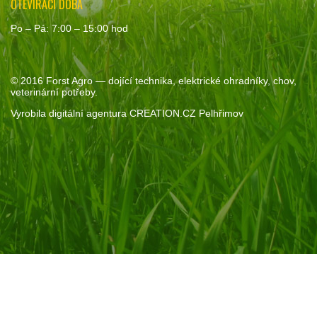
OTEVÍRACÍ DOBA
Po – Pá: 7:00 – 15:00 hod
© 2016
Forst Agro
— dojící technika, elektrické ohradníky, chov,
veterinární potřeby.
Vyrobila
digitální agentura
CREATION.CZ
Pelhřimov
Souhlas se soubory cookie
Pokud kliknete na „Povolit vše“, poskytnete nám souhlas s
ukládáním cookie na vašem zařízení. Díky nim vám můžeme