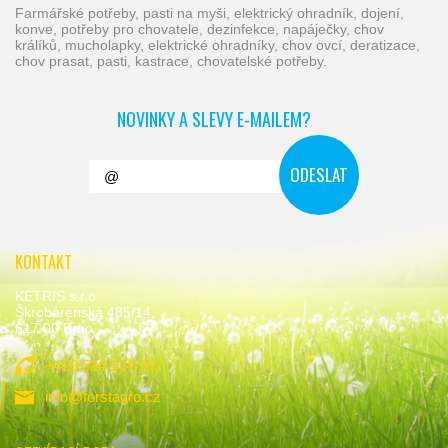
farmářské potřeby, pasti na myši, elektrický ohradník, dojení,
konve, potřeby pro chovatele, dezinfekce, napáječky, chov
králíků, mucholapky, elektrické ohradníky, chov ovcí, deratizace,
chov prasat, pasti, kastrace, chovatelské potřeby.
NOVINKY A SLEVY E-MAILEM?
KONTAKT
KETRIS s.r.o.
Škrobárenská 485/14,
617 00 Brno
+420 534 534 992
info@forstagro.cz