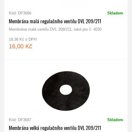
Kód: DF3686
Skladem
Membrána malá regulačního ventilu DVL 209/211
Membrána malá ventilu DVL 209/211, také pro č. 4030
19,36 Kč s DPH
16,00 Kč
Kód: DF3687
Skladem
Membrána velká regulačního ventilu DVL 209/211