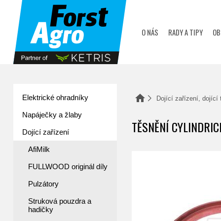
zobrazit obsah košíku
O NÁS
RADY A TIPY
OB
Elektrické ohradníky
Domů
Dojící zařízení, dojící
Napáječky a žlaby
TĚSNĚNÍ CYLINDRI
Dojící zařízení
AfiMilk
FULLWOOD originál díly
Pulzátory
Struková pouzdra a
hadičky