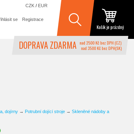
CZK
/
EUR
ihlásit se
Registrace
Košík je prázdný
DOPRAVA ZDARMA
nad 2500 Kč bez DPH (CZ)
nad 3500 Kč bez DPH(SK)
a, dojírny
→
Potrubní dojící stroje
→
Skleněné nádoby a
)