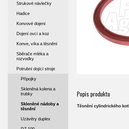
Strukové návlečky
Hadice
Konvové dojení
Dojení ovcí a koz
Konve, víka a těsnění
Sběrače mléka a
rozvodky
Potrubní dojící stroje
Přípojky
Skleněná kolena a
Popis produktu
trubky
Skleněné nádoby a
Těsnění cylindrického kot
těsnění
Uzávěry duplex
DZ 100