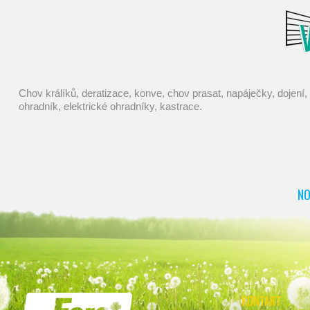
chov králíků, deratizace, konve, chov prasat, napáječky, dojení, dezinfekce, pasti na myši, mucholapky, pasti, chovatelské potřeby, chov ovcí, potřeby pro chovatele, farmářské potřeby, elektrický
ohradník, elektrické ohradníky, kastrace.
NO
KONTAKT