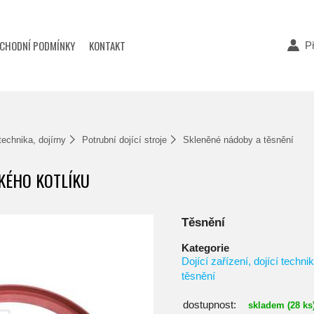
CHODNÍ PODMÍNKY
KONTAKT
Př
 technika, dojírny
Potrubní dojící stroje
Skleněné nádoby a těsnění
CKÉHO KOTLÍKU
Těsnění
Kategorie
Dojící zařízení, dojící technik
těsnění
dostupnost:
skladem (28 ks