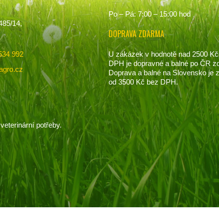
Po – Pá: 7:00 – 15:00 hod
485/14,
DOPRAVA ZDARMA
U zákázek v hodnotě nad 2500 Kč
534 992
DPH je dopravné a balné po ČR z
agro.cz
Doprava a balné na Slovensko je
od 3500 Kč bez DPH.
veterinární potřeby.