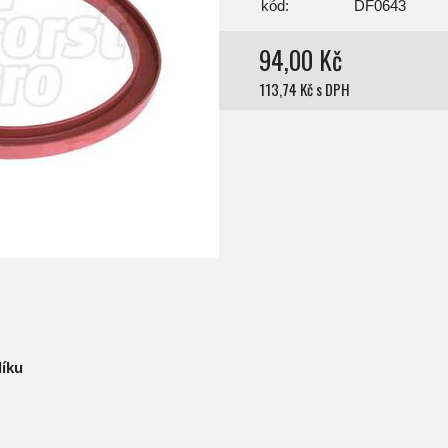
kód:
DF0643
94,00 Kč
113,74 Kč s DPH
líku