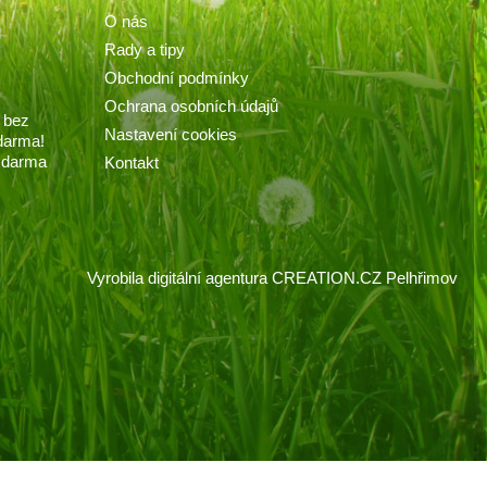
O nás
Rady a tipy
Obchodní podmínky
Ochrana osobních údajů
 bez
Nastavení cookies
darma!
 zdarma
Kontakt
Vyrobila
digitální agentura
CREATION.CZ
Pelhřimov