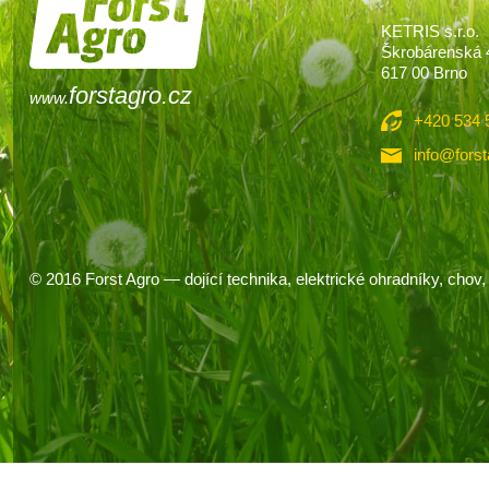
KETRIS s.r.o.
Škrobárenská 
617 00 Brno
forstagro.cz
www.
+420 534 
info@forst
© 2016
Forst Agro
— dojící technika, elektrické ohradníky, chov, 