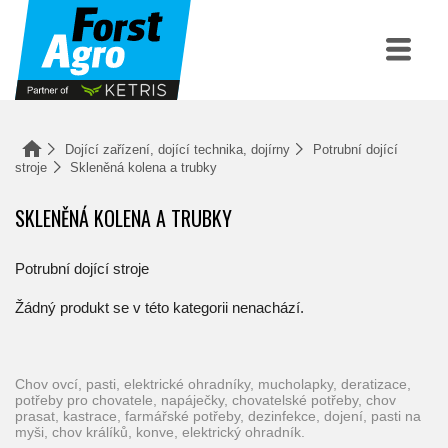
Dojící zařízení, dojící technika, dojírny
Potrubní dojící
stroje
Skleněná kolena a trubky
SKLENĚNÁ KOLENA A TRUBKY
Potrubní dojící stroje
Žádný produkt se v této kategorii nenachází.
chov ovcí, pasti, elektrické ohradníky, mucholapky, deratizace,
potřeby pro chovatele, napáječky, chovatelské potřeby, chov
prasat, kastrace, farmářské potřeby, dezinfekce, dojení, pasti na
myši, chov králíků, konve, elektrický ohradník.