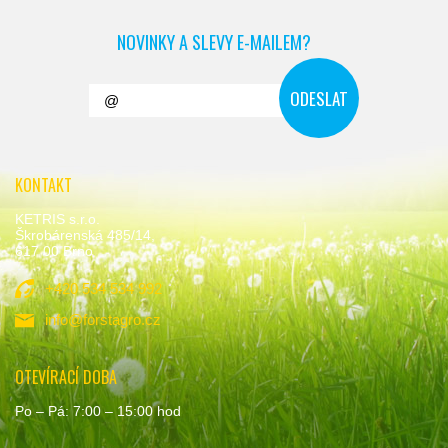
NOVINKY A SLEVY E-MAILEM?
KONTAKT
KETRIS s.r.o.
Škrobárenská 485/14,
617 00 Brno
+420 534 534 992
info@forstagro.cz
OTEVÍRACÍ DOBA
Po – Pá: 7:00 – 15:00 hod