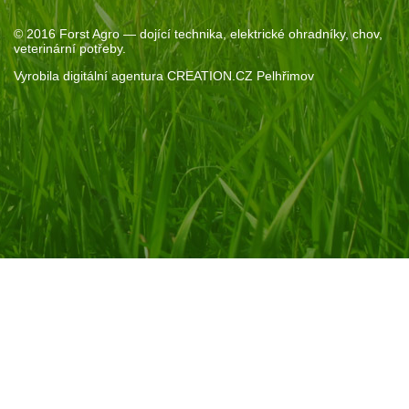
© 2016
Forst Agro
— dojící technika, elektrické ohradníky, chov,
veterinární potřeby.
Vyrobila
digitální agentura
CREATION.CZ
Pelhřimov
Souhlas se soubory cookie
Pokud kliknete na „Povolit vše“, poskytnete nám souhlas s
ukládáním cookie na vašem zařízení. Díky nim vám můžeme
nabídnou personalizovaný obsah. Pomohou nám také s
analýzami provozu a marketingem.