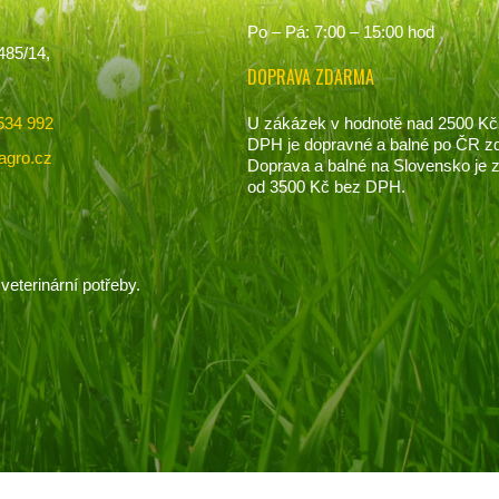
Po – Pá: 7:00 – 15:00 hod
485/14,
DOPRAVA ZDARMA
U zákázek v hodnotě nad 2500 Kč
534 992
DPH je dopravné a balné po ČR z
agro.cz
Doprava a balné na Slovensko je
od 3500 Kč bez DPH.
veterinární potřeby.