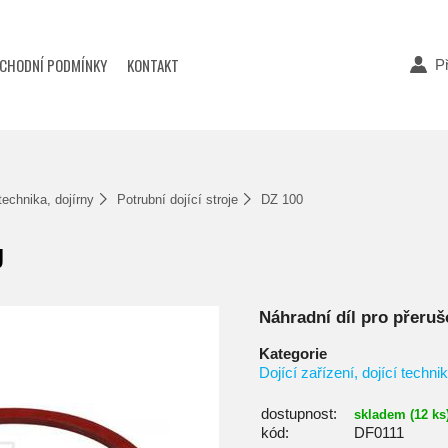
CHODNÍ PODMÍNKY
KONTAKT
Př
 technika, dojírny
Potrubní dojící stroje
DZ 100
U
Náhradní díl pro přeru
Kategorie
Dojící zařízení, dojící technik
dostupnost:
skladem (12 ks
kód:
DF0111