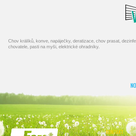
chov králíků, konve, napáječky, deratizace, chov prasat, dezinfekce, chovatelské potřeby, kastrace, farmářské potřeby, mucholapky, chov ovcí, elektrický ohradník, dojení, pasti, potřeby pro
chovatele, pasti na myši, elektrické ohradníky.
NO
KONTAKT