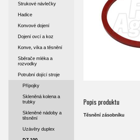
Strukové návlečky
Hadice
Konvové dojení
Dojení ovcí a koz
Konve, víka a těsnění
Sběrače mléka a
rozvodky
Potrubní dojící stroje
Přípojky
Skleněná kolena a
Popis produktu
trubky
Skleněné nádoby a
Těsnění zásobníku
těsnění
Uzávěry duplex
DZ 100