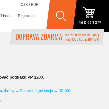
CZK
/
EUR
ihlásit se
Registrace
Košík je prázdný
DOPRAVA ZDARMA
nad 2500 Kč bez DPH (CZ)
nad 3500 Kč bez DPH(SK)
šovač podtlaku PP 1200.
a, dojírny
→
Potrubní dojící stroje
→
DZ 100
)