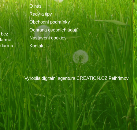
O nás
Rady a tipy
Obchodní podmínky
Ochrana osobních údajů
 bez
Nastavení cookies
darma!
 zdarma
Kontakt
Vyrobila
digitální agentura
CREATION.CZ
Pelhřimov