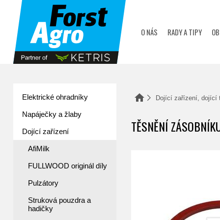
zobrazit obsah košíku
O NÁS
RADY A TIPY
OB
Elektrické ohradníky
Domů
Dojící zařízení, dojící
Napáječky a žlaby
TĚSNĚNÍ ZÁSOBNÍK
Dojící zařízení
AfiMilk
FULLWOOD originál díly
Pulzátory
Struková pouzdra a
hadičky