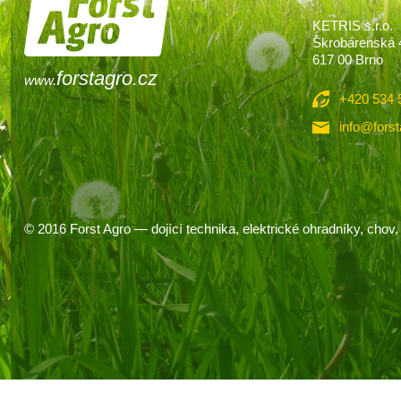
KETRIS s.r.o.
Škrobárenská 
617 00 Brno
forstagro.cz
www.
+420 534 
info@forst
© 2016
Forst Agro
— dojící technika, elektrické ohradníky, chov, 