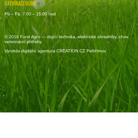
OTEVÍRACÍ DOBA
Po – Pá: 7:00 – 15:00 hod
© 2016
Forst Agro
— dojící technika, elektrické ohradníky, chov,
veterinární potřeby.
Vyrobila
digitální agentura
CREATION.CZ
Pelhřimov
Souhlas se soubory cookie
Pokud kliknete na „Povolit vše“, poskytnete nám souhlas s