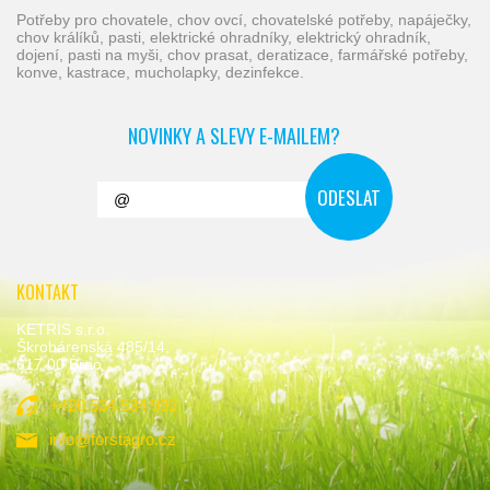
potřeby pro chovatele, chov ovcí, chovatelské potřeby, napáječky,
chov králíků, pasti, elektrické ohradníky, elektrický ohradník,
dojení, pasti na myši, chov prasat, deratizace, farmářské potřeby,
konve, kastrace, mucholapky, dezinfekce.
NOVINKY A SLEVY E-MAILEM?
KONTAKT
KETRIS s.r.o.
Škrobárenská 485/14,
617 00 Brno
+420 534 534 992
info@forstagro.cz