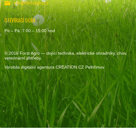
info@forstagro.cz
OTEVÍRACÍ DOBA
Po – Pá: 7:00 – 15:00 hod
© 2016
Forst Agro
— dojící technika, elektrické ohradníky, chov,
veterinární potřeby.
Vyrobila
digitální agentura
CREATION.CZ
Pelhřimov