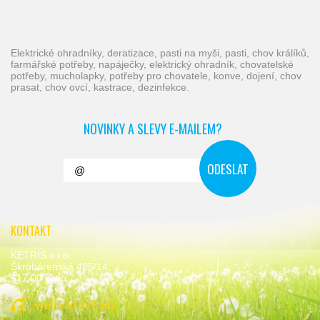
elektrické ohradníky, deratizace, pasti na myši, pasti, chov králíků,
farmářské potřeby, napáječky, elektrický ohradník, chovatelské
potřeby, mucholapky, potřeby pro chovatele, konve, dojení, chov
prasat, chov ovcí, kastrace, dezinfekce.
NOVINKY A SLEVY E-MAILEM?
KONTAKT
KETRIS s.r.o.
Škrobárenská 485/14,
617 00 Brno
+420 534 534 992