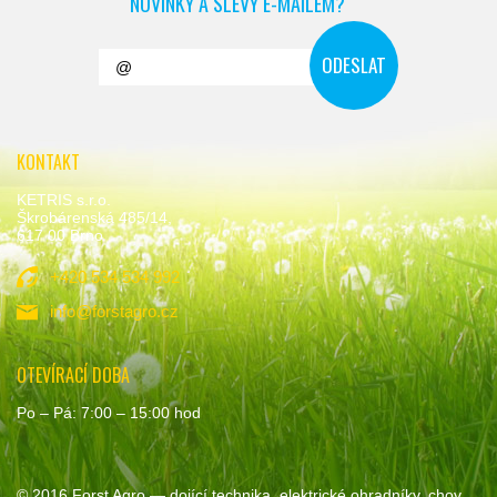
NOVINKY A SLEVY E-MAILEM?
KONTAKT
KETRIS s.r.o.
Škrobárenská 485/14,
617 00 Brno
+420 534 534 992
info@forstagro.cz
OTEVÍRACÍ DOBA
Po – Pá: 7:00 – 15:00 hod
© 2016
Forst Agro
— dojící technika, elektrické ohradníky, chov,