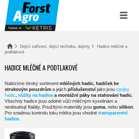
Dojící zařízení, dojící technika, dojírny
Hadice mléčné a
podtlakové
HADICE MLÉČNÉ A PODTLAKOVÉ
Nabízíme široký sortiment
mléčných hadic, hadiček ke
strukovým pouzdrům
a jejich
příslušenství
jako jsou
spojky
hadic
,
nůžky na hadice
a montážní páky na stahování hadic
.
Všechny hadice jsou odolné vůči mléčným kyselinám a
neobsahují ftaláty. Použitými materiály jsou
guma
, nebo
silikon
.
Pro snadnou kontrolu toku mléka jsou vhodné
transparentní
hadice
.