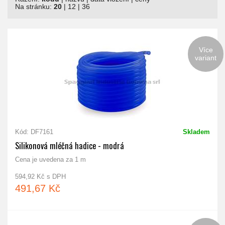
Na stránku:
20
|
12
|
36
Více
variant
Kód: DF7161
Skladem
Silikonová mléčná hadice - modrá
Cena je uvedena za 1 m
594,92 Kč s DPH
491,67 Kč