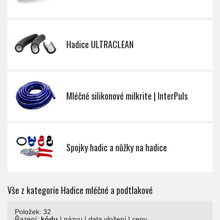
Hadice ULTRACLEAN
Mléčné silikonové milkrite | InterPuls
Spojky hadic a nůžky na hadice
Vše z kategorie Hadice mléčné a podtlakové
Položek: 32
Řazení:
kódu
|
názvu
|
data vložení
|
ceny