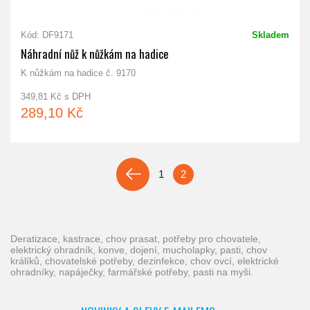
Kód: DF9171
Skladem
Náhradní nůž k nůžkám na hadice
K nůžkám na hadice č. 9170
349,81 Kč s DPH
289,10 Kč
1
2
deratizace, kastrace, chov prasat, potřeby pro chovatele,
elektrický ohradník, konve, dojení, mucholapky, pasti, chov
králíků, chovatelské potřeby, dezinfekce, chov ovcí, elektrické
ohradníky, napáječky, farmářské potřeby, pasti na myši.