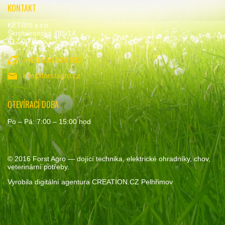
KONTAKT
KETRIS s.r.o.
Škrobárenská 485/14,
617 00 Brno
+420 534 534 992
info@forstagro.cz
OTEVÍRACÍ DOBA
Po – Pá: 7:00 – 15:00 hod
© 2016
Forst Agro
— dojící technika, elektrické ohradníky, chov,
veterinární potřeby.
Vyrobila
digitální agentura
CREATION.CZ
Pelhřimov