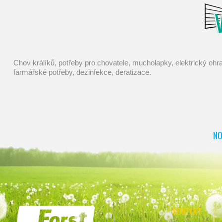
chov králíků, potřeby pro chovatele, mucholapky, elektrický ohradník, chov ovcí, chov prasat, chovatelské potřeby, pasti na myši, dojení, napáječky, konve, pasti, elektrické ohradníky, kastrace,
farmářské potřeby, dezinfekce, deratizace.
NO
KONTAKT