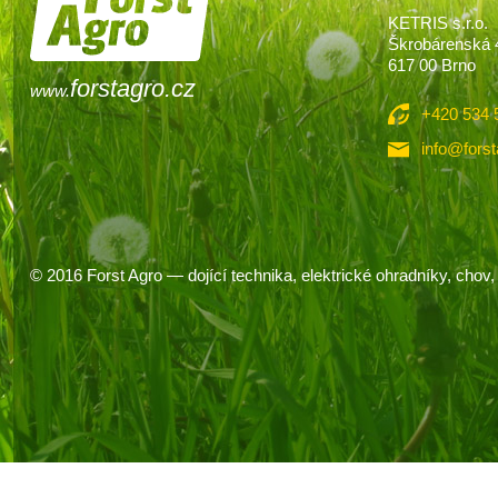
KETRIS s.r.o.
Škrobárenská 
617 00 Brno
forstagro.cz
www.
+420 534 
info@forst
© 2016
Forst Agro
— dojící technika, elektrické ohradníky, chov, 
Souhlas se soubory cookie