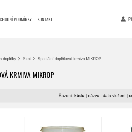
CHODNÍ PODMÍNKY
KONTAKT
Př
 a doplňky
Skot
Speciální doplňková krmiva MIKROP
OVÁ KRMIVA MIKROP
Řazení:
kódu
|
názvu
|
data vložení
|
c