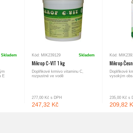
Skladem
Kód: MIK239129
Skladem
Kód: MIK239
Mikrop C-VIT 1 kg
Mikrop Česne
kým
Doplňkové krmivo vitaminu C,
Doplňkové kr
u E
rozpustné ve vodě
vysokým obs
277,00 Kč s DPH
235,00 Kč s
247,32 Kč
209,82 