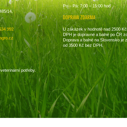
Po – Pá: 7:00 – 15:00 hod
485/14,
DOPRAVA ZDARMA
U zákázek v hodnotě nad 2500 Kč
534 992
DPH je dopravné a balné po ČR z
agro.cz
Doprava a balné na Slovensko je
od 3500 Kč bez DPH.
veterinární potřeby.