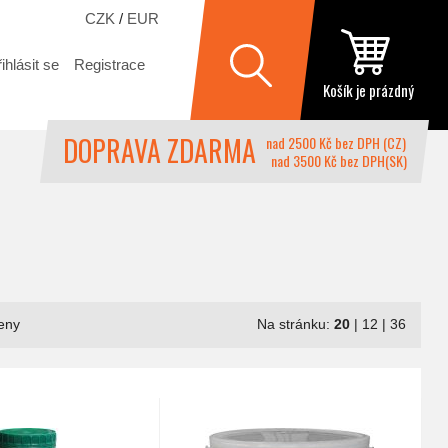
CZK
/
EUR
ihlásit se
Registrace
Košík je prázdný
DOPRAVA ZDARMA
nad 2500 Kč bez DPH (CZ)
nad 3500 Kč bez DPH(SK)
eny
Na stránku:
20
|
12
|
36