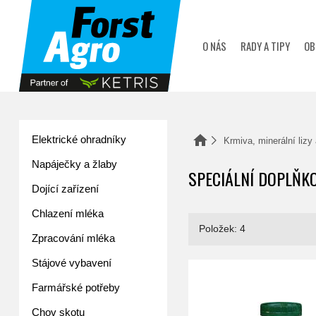
zobrazit obsah košíku
O NÁS
RADY A TIPY
OB
Elektrické ohradníky
Domů
Krmiva, minerální lizy
Napáječky a žlaby
SPECIÁLNÍ DOPLŇK
Dojící zařízení
Chlazení mléka
Položek: 4
Zpracování mléka
Stájové vybavení
Extrudovaný len 2 kg
Farmářské potřeby
Chov skotu