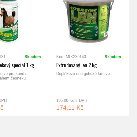
131
Skladem
Kód: MIK239140
Skladem
kový speciál 1 kg
Extrudovaný len 2 kg
mivo pro koně s
Doplňkové energetické krmivo
ahem česneku
 DPH
195,00 Kč s DPH
Kč
174,11 Kč