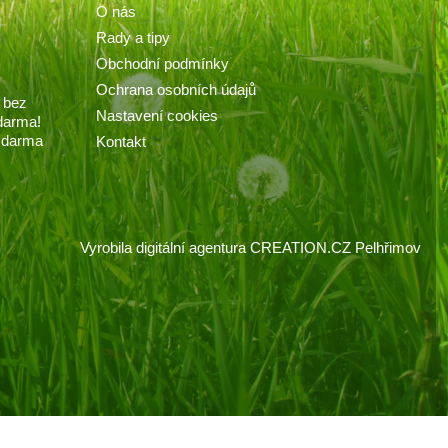
O nás
Rady a tipy
Obchodní podmínky
Ochrana osobních údajů
 bez
Nastavení cookies
darma!
 zdarma
Kontakt
Vyrobila
digitální agentura
CREATION.CZ
Pelhřimov