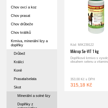
Chov ovcí a koz
Chov prasat
Chov drůbeže
Chov králíků
Krmiva, minerální lizy a
doplňky
Kód: MIK239122
Mikrop Se-VIT 1 kg
Drůbež
Doplňkové krmivo s vyso
Králíci
obsahem selenu a vitamin
Koně
Prasata/selata
353,00 Kč s DPH
315,18 Kč
Skot
Minerální a solné lizy
Doplňky z