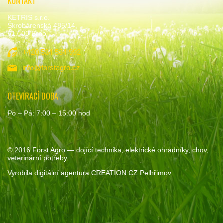
KONTAKT
KETRIS s.r.o.
Škrobárenská 485/14,
617 00 Brno
+420 534 534 992
info@forstagro.cz
OTEVÍRACÍ DOBA
Po – Pá: 7:00 – 15:00 hod
© 2016
Forst Agro
— dojící technika, elektrické ohradníky, chov,
veterinární potřeby.
Vyrobila
digitální agentura
CREATION.CZ
Pelhřimov