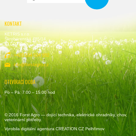
KONTAKT
KETRIS s.r.o.
Škrobárenská 485/14,
617 00 Brno
+420 534 534 992
info@forstagro.cz
OTEVÍRACÍ DOBA
Po – Pá: 7:00 – 15:00 hod
© 2016
Forst Agro
— dojící technika, elektrické ohradníky, chov,
veterinární potřeby.
Vyrobila
digitální agentura
CREATION.CZ
Pelhřimov