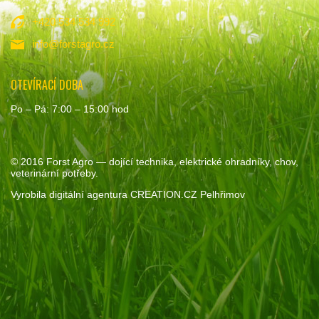
+420 534 534 992
info@forstagro.cz
OTEVÍRACÍ DOBA
Po – Pá: 7:00 – 15:00 hod
© 2016
Forst Agro
— dojící technika, elektrické ohradníky, chov,
veterinární potřeby.
Vyrobila
digitální agentura
CREATION.CZ
Pelhřimov