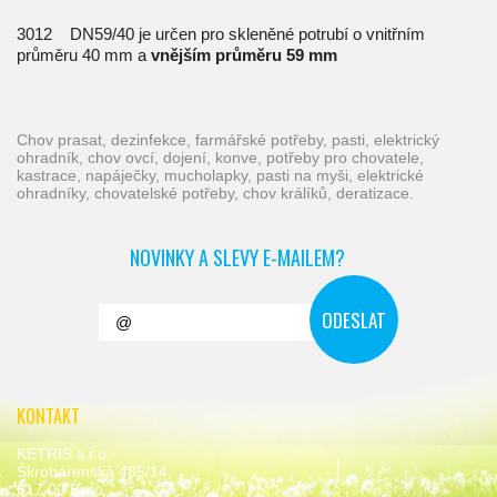
3012 DN59/40 je určen pro skleněné potrubí o vnitřním
průměru 40 mm a
vnějším průměru 59 mm
chov prasat, dezinfekce, farmářské potřeby, pasti, elektrický
ohradník, chov ovcí, dojení, konve, potřeby pro chovatele,
kastrace, napáječky, mucholapky, pasti na myši, elektrické
ohradníky, chovatelské potřeby, chov králíků, deratizace.
NOVINKY A SLEVY E-MAILEM?
KONTAKT
KETRIS s.r.o.
Škrobárenská 485/14,
617 00 Brno