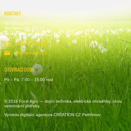
KONTAKT
KETRIS s.r.o.
Škrobárenská 485/14,
617 00 Brno
+420 534 534 992
info@forstagro.cz
OTEVÍRACÍ DOBA
Po – Pá: 7:00 – 15:00 hod
© 2016
Forst Agro
— dojící technika, elektrické ohradníky, chov,
veterinární potřeby.
Vyrobila
digitální agentura
CREATION.CZ
Pelhřimov