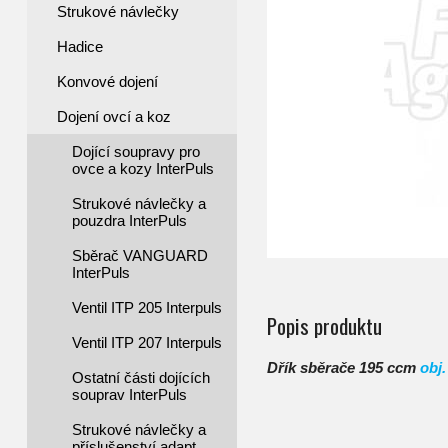
Strukové návlečky
Hadice
Konvové dojení
Dojení ovcí a koz
Dojící soupravy pro
ovce a kozy InterPuls
Strukové návlečky a
pouzdra InterPuls
Sběrač VANGUARD
InterPuls
Ventil ITP 205 Interpuls
Popis produktu
Ventil ITP 207 Interpuls
Dřík sběrače 195 ccm
obj.
Ostatní části dojících
souprav InterPuls
Strukové návlečky a
příslušenství adapt.