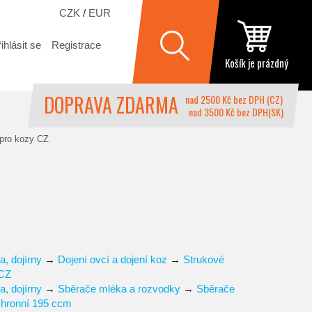
CZK
/
EUR
ihlásit se
Registrace
Košík je prázdný
DOPRAVA ZDARMA
nad 2500 Kč bez DPH (CZ)
nad 3500 Kč bez DPH(SK)
 pro kozy CZ
a, dojírny
→
Dojení ovcí a dojení koz
→
Strukové
 CZ
a, dojírny
→
Sběrače mléka a rozvodky
→
Sběrače
chronní 195 ccm