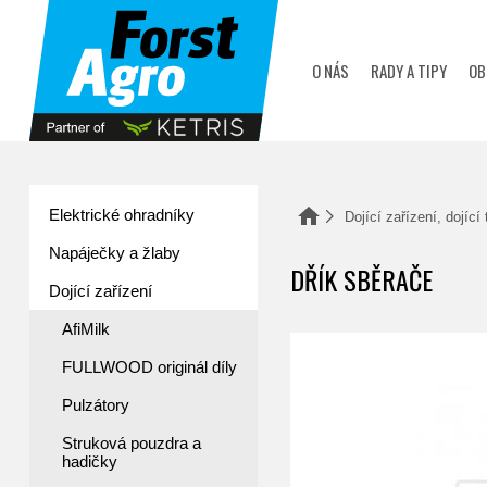
zobrazit obsah košíku
O NÁS
RADY A TIPY
OB
Elektrické ohradníky
Domů
Dojící zařízení, dojící
Napáječky a žlaby
DŘÍK SBĚRAČE
Dojící zařízení
AfiMilk
FULLWOOD originál díly
Pulzátory
Struková pouzdra a
hadičky