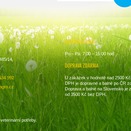
OTEVÍRACÍ DOBA
Po – Pá: 7:00 – 15:00 hod
485/14,
DOPRAVA ZDARMA
U zákázek v hodnotě nad 2500 Kč
534 992
DPH je dopravné a balné po ČR z
agro.cz
Doprava a balné na Slovensko je
od 3500 Kč bez DPH.
veterinární potřeby.