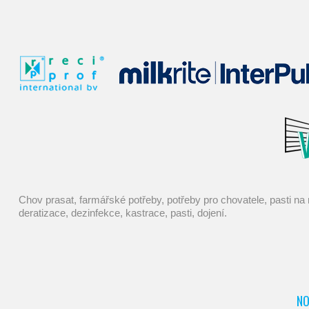
chov prasat, farmářské potřeby, potřeby pro chovatele, pasti na myši, elektrické ohradníky, mucholapky, chov králíků, chovatelské potřeby, konve, elektrický ohradník, napáječky, chov ovcí,
deratizace, dezinfekce, kastrace, pasti, dojení.
NO