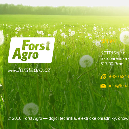
KONTAKT
KETRIS s.r.o.
Škrobárenská 
617 00 Brno
forstagro.cz
www.
+420 534 
info@forst
© 2016
Forst Agro
— dojící technika, elektrické ohradníky, chov, 