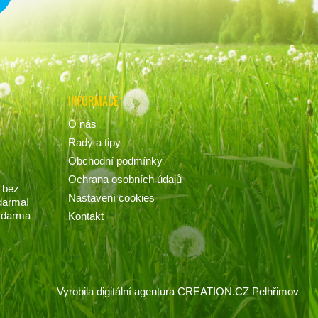
INFORMACE
O nás
Rady a tipy
Obchodní podmínky
Ochrana osobních údajů
 bez
Nastavení cookies
darma!
 zdarma
Kontakt
Vyrobila
digitální agentura
CREATION.CZ
Pelhřimov