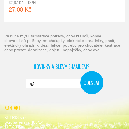
32,67 Kč s DPH
27,00 Kč
pasti na myši, farmářské potřeby, chov králíků, konve,
chovatelské potřeby, mucholapky, elektrické ohradníky, pasti,
elektrický ohradník, dezinfekce, potřeby pro chovatele, kastrace,
chov prasat, deratizace, dojení, napáječky, chov ovcí.
NOVINKY A SLEVY E-MAILEM?
KONTAKT
KETRIS s.r.o.
Škrobárenská 485/14,
617 00 Brno