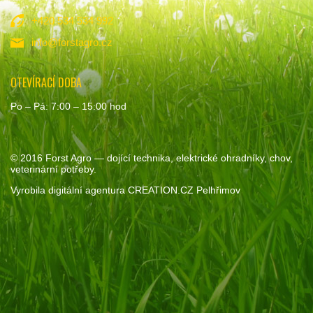
+420 534 534 992
info@forstagro.cz
OTEVÍRACÍ DOBA
Po – Pá: 7:00 – 15:00 hod
© 2016
Forst Agro
— dojící technika, elektrické ohradníky, chov,
veterinární potřeby.
Vyrobila
digitální agentura
CREATION.CZ
Pelhřimov