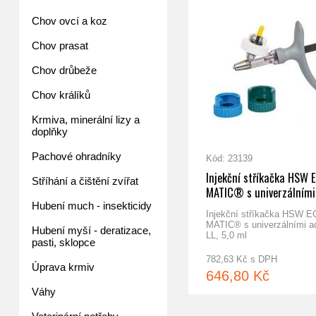
Chov ovcí a koz
Chov prasat
Chov drůbeže
Chov králíků
Krmiva, minerální lizy a
doplňky
Pachové ohradníky
Kód: 23139
Injekční stříkačka HSW 
Stříhání a čištění zvířat
MATIC® s univerzálními
adaptéry, LL, 5,0 ml
Hubení much - insekticidy
Injekční stříkačka HSW E
MATIC® s univerzálními ad
Hubení myší - deratizace,
LL, 5,0 ml
pasti, sklopce
782,63 Kč s DPH
Úprava krmiv
646,80 Kč
Váhy