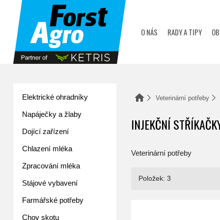
zobrazit obsah košíku
O NÁS
RADY A TIPY
OB
Elektrické ohradníky
Domů
Veterinární potřeby
Napáječky a žlaby
INJEKČNÍ STŘÍKAČ
Dojící zařízení
Chlazení mléka
Veterinární potřeby
Zpracování mléka
Položek: 3
Stájové vybavení
Farmářské potřeby
 ml zásobník
Chov skotu