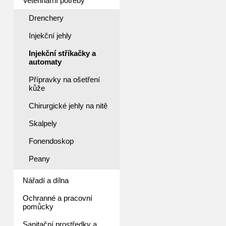
Veterinární potřeby
Drenchery
Injekční jehly
Injekční stříkačky a
automaty
Přípravky na ošetření
kůže
Chirurgické jehly na nitě
Skalpely
Fonendoskop
Peany
Nářadí a dílna
Ochranné a pracovní
pomůcky
Sanitační prostředky a