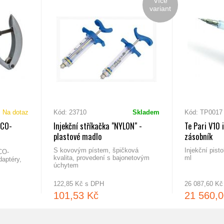
Více
variant
Na dotaz
Kód: 23710
Skladem
Kód: TP0017
ECO-
Injekční stříkačka "NYLON" -
Te Pari V10 
plastové madlo
zásobník
S kovovým pístem, špičková
Injekční pist
CO-
kvalita, provedení s bajonetovým
ml
aptéry,
úchytem
122,85 Kč s DPH
26 087,60 K
101,53 Kč
21 560,0