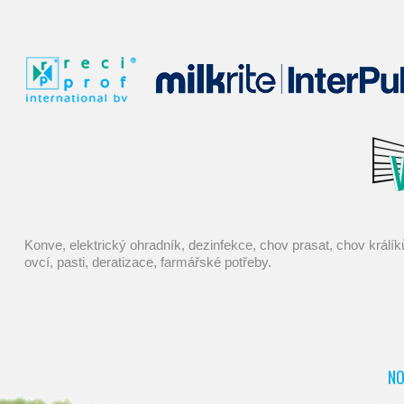
konve, elektrický ohradník, dezinfekce, chov prasat, chov králíků, kastrace, mucholapky, chovatelské potřeby, pasti na myši, potřeby pro chovatele, dojení, elektrické ohradníky, napáječky, chov
ovcí, pasti, deratizace, farmářské potřeby.
NO