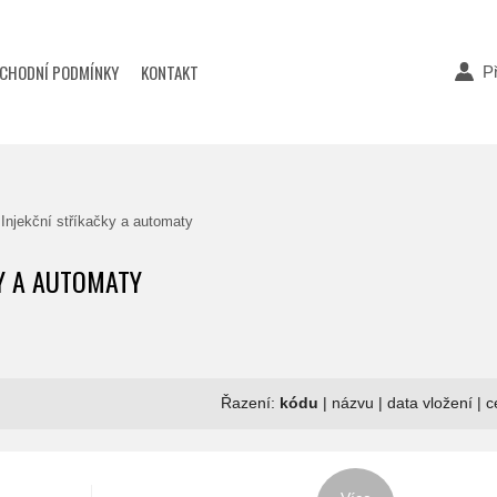
CHODNÍ PODMÍNKY
KONTAKT
Př
Injekční stříkačky a automaty
KY A AUTOMATY
Řazení:
kódu
|
názvu
|
data vložení
|
c