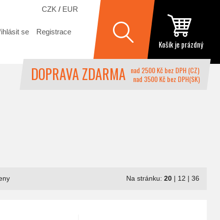
CZK
/
EUR
ihlásit se
Registrace
Košík je prázdný
DOPRAVA ZDARMA
nad 2500 Kč bez DPH (CZ)
nad 3500 Kč bez DPH(SK)
eny
Na stránku:
20
|
12
|
36