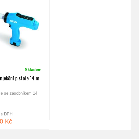
Skladem
injekční pistole 14 ml
ole se zásobníkem 14
č s DPH
0 Kč