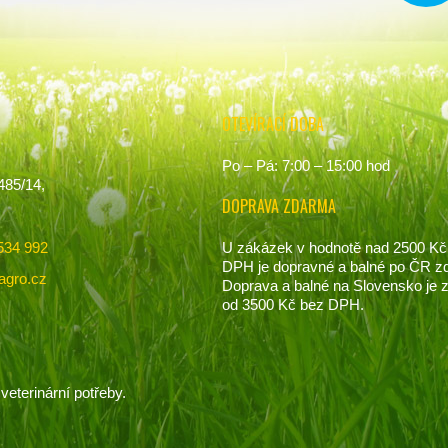
OTEVÍRACÍ DOBA
Po – Pá: 7:00 – 15:00 hod
485/14,
DOPRAVA ZDARMA
U zákázek v hodnotě nad 2500 Kč
534 992
DPH je dopravné a balné po ČR z
agro.cz
Doprava a balné na Slovensko je
od 3500 Kč bez DPH.
veterinární potřeby.