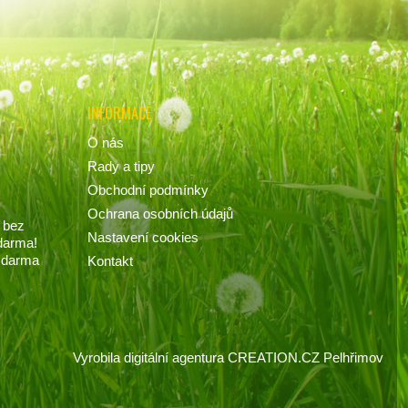
INFORMACE
O nás
Rady a tipy
Obchodní podmínky
Ochrana osobních údajů
 bez
Nastavení cookies
darma!
 zdarma
Kontakt
Vyrobila
digitální agentura
CREATION.CZ
Pelhřimov