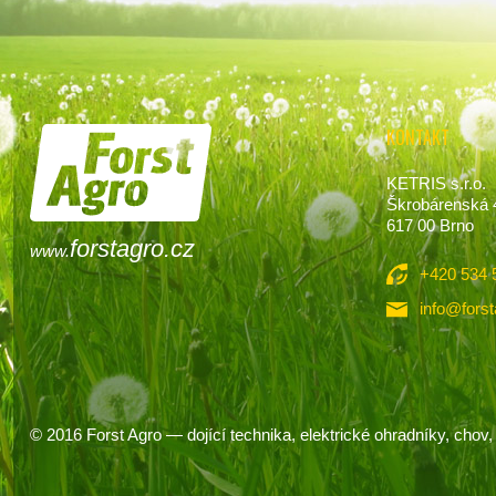
KONTAKT
KETRIS s.r.o.
Škrobárenská 
617 00 Brno
forstagro.cz
www.
+420 534 
info@forst
© 2016
Forst Agro
— dojící technika, elektrické ohradníky, chov, 