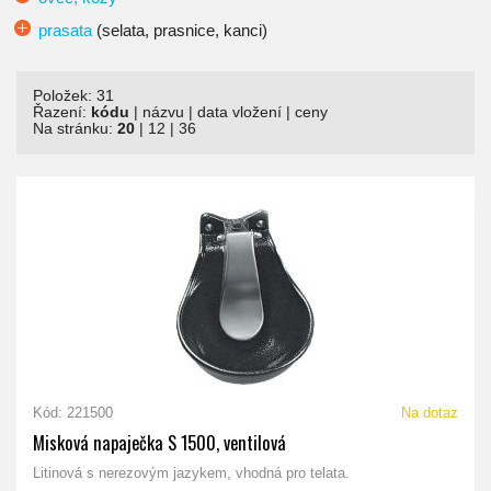
prasata
(selata, prasnice, kanci)
Položek: 31
Řazení:
kódu
|
názvu
|
data vložení
|
ceny
Na stránku:
20
|
12
|
36
Kód: 221500
Na dotaz
Misková napaječka S 1500, ventilová
Litinová s nerezovým jazykem, vhodná pro telata.