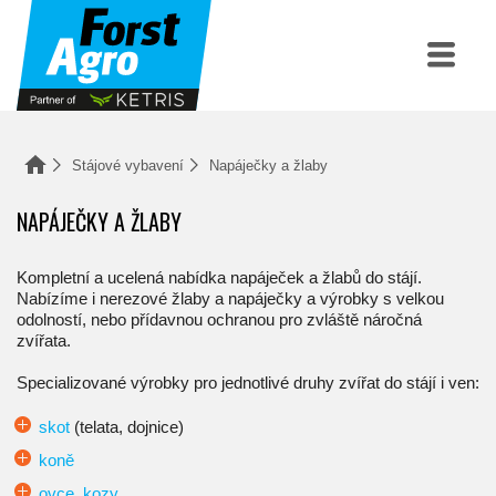
Stájové vybavení
Napáječky a žlaby
NAPÁJEČKY A ŽLABY
Kompletní a ucelená nabídka napáječek a žlabů do stájí.
Nabízíme i nerezové žlaby a napáječky a výrobky s velkou
odolností, nebo přídavnou ochranou pro zvláště náročná
zvířata.
Specializované výrobky pro jednotlivé druhy zvířat do stájí i ven:
skot
(telata, dojnice)
koně
ovce, kozy