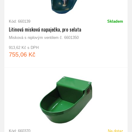
Kód: 660139
Skladem
Litinová misková napaječka, pro selata
Misková s niplovým ventilem č. 6601350
913,62 Kč s DPH
755,06 Kč
Kód: 660370
Na dotaz