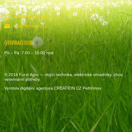
Škrobárenská 485/14,
617 00 Brno
+420 534 534 992
info@forstagro.cz
OTEVÍRACÍ DOBA
Po – Pá: 7:00 – 15:00 hod
© 2016
Forst Agro
— dojící technika, elektrické ohradníky, chov,
veterinární potřeby.
Vyrobila
digitální agentura
CREATION.CZ
Pelhřimov