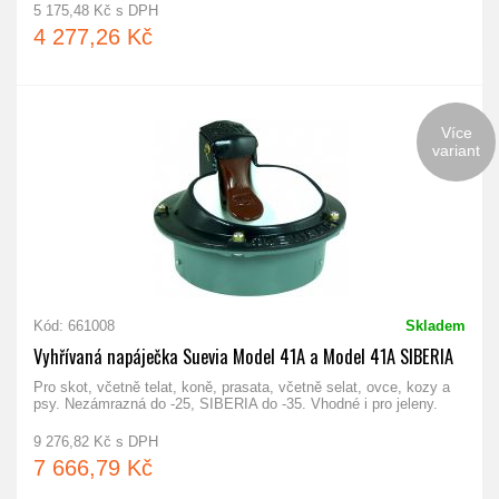
5 175,48 Kč s DPH
4 277,26 Kč
Více
variant
Kód: 661008
Skladem
Vyhřívaná napáječka Suevia Model 41A a Model 41A SIBERIA
Pro skot, včetně telat, koně, prasata, včetně selat, ovce, kozy a
psy. Nezámrazná do -25, SIBERIA do -35. Vhodné i pro jeleny.
9 276,82 Kč s DPH
7 666,79 Kč