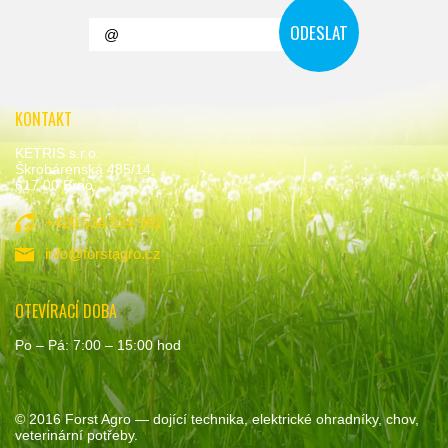
KONTAKT
KETRIS s.r.o.
Škrobárenská 485/14,
617 00 Brno
+420 534 534 992
info@forstagro.cz
OTEVÍRACÍ DOBA
Po – Pá: 7:00 – 15:00 hod
© 2016
Forst Agro
— dojící technika, elektrické ohradníky, chov,
veterinární potřeby.