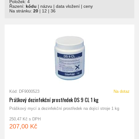
Položek: 4
Řazení:
kódu
|
názvu
|
data vložení
|
ceny
Na stránku:
20
|
12
|
36
Kód: DF9000523
Na dotaz
Práškový dezinfekční prostředek DS 9 CL 1 kg
Práškový mycí a dezinfekční prostředek na dojící stroje 1 kg
250,47 Kč s DPH
207,00 Kč