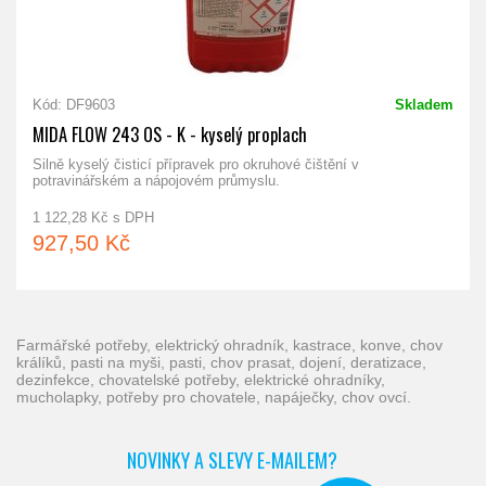
Kód: DF9603
Skladem
MIDA FLOW 243 OS - K - kyselý proplach
Silně kyselý čisticí přípravek pro okruhové čištění v
potravinářském a nápojovém průmyslu.
1 122,28 Kč s DPH
927,50 Kč
farmářské potřeby, elektrický ohradník, kastrace, konve, chov
králíků, pasti na myši, pasti, chov prasat, dojení, deratizace,
dezinfekce, chovatelské potřeby, elektrické ohradníky,
mucholapky, potřeby pro chovatele, napáječky, chov ovcí.
NOVINKY A SLEVY E-MAILEM?