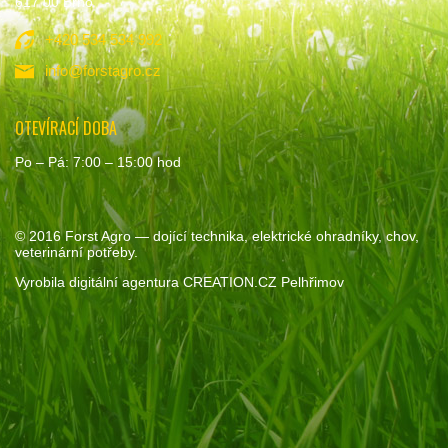
617 00 Brno
+420 534 534 992
info@forstagro.cz
OTEVÍRACÍ DOBA
Po – Pá: 7:00 – 15:00 hod
© 2016
Forst Agro
— dojící technika, elektrické ohradníky, chov,
veterinární potřeby.
Vyrobila
digitální agentura
CREATION.CZ
Pelhřimov