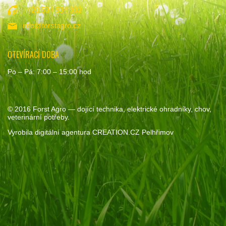
+420 534 534 992
info@forstagro.cz
OTEVÍRACÍ DOBA
Po – Pá: 7:00 – 15:00 hod
© 2016
Forst Agro
— dojící technika, elektrické ohradníky, chov,
veterinární potřeby.
Vyrobila
digitální agentura
CREATION.CZ
Pelhřimov