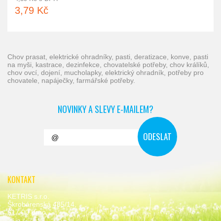
3,79 Kč
chov prasat, elektrické ohradníky, pasti, deratizace, konve, pasti
na myši, kastrace, dezinfekce, chovatelské potřeby, chov králíků,
chov ovcí, dojení, mucholapky, elektrický ohradník, potřeby pro
chovatele, napáječky, farmářské potřeby.
NOVINKY A SLEVY E-MAILEM?
KONTAKT
KETRIS s.r.o.
Škrobárenská 485/14,
617 00 Brno