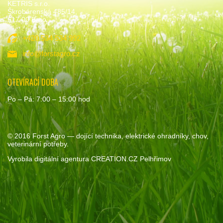
KETRIS s.r.o.
Škrobárenská 485/14,
617 00 Brno
+420 534 534 992
info@forstagro.cz
OTEVÍRACÍ DOBA
Po – Pá: 7:00 – 15:00 hod
© 2016
Forst Agro
— dojící technika, elektrické ohradníky, chov,
veterinární potřeby.
Vyrobila
digitální agentura
CREATION.CZ
Pelhřimov