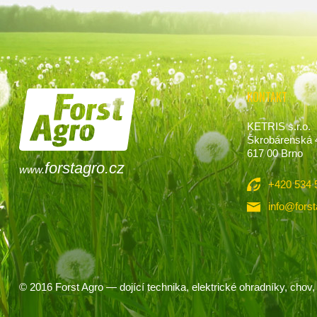
KONTAKT
KETRIS s.r.o.
Škrobárenská 
617 00 Brno
forstagro.cz
www.
+420 534 
info@forst
© 2016
Forst Agro
— dojící technika, elektrické ohradníky, chov, 