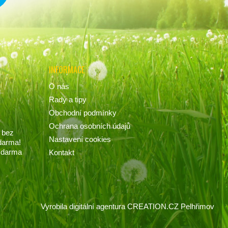
INFORMACE
O nás
Rady a tipy
Obchodní podmínky
Ochrana osobních údajů
 bez
Nastavení cookies
darma!
 zdarma
Kontakt
Vyrobila
digitální agentura
CREATION.CZ
Pelhřimov