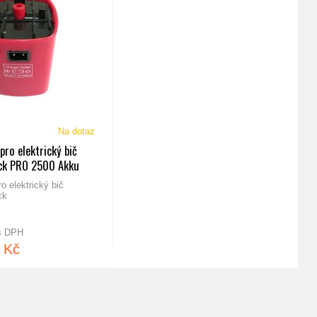
Na dotaz
ro elektrický bič
ck PRO 2500 Akku
o elektrický bič
ck
 s DPH
 Kč