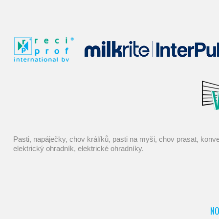
pasti, napáječky, chov králíků, pasti na myši, chov prasat, konve, mucholapky, chovatelské potřeby, deratizace, dojení, farmářské potřeby, kastrace, potřeby pro chovatele, dezinfekce, chov ovcí,
elektrický ohradník, elektrické ohradníky.
NO