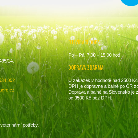
OTEVÍRACÍ DOBA
Po – Pá: 7:00 – 15:00 hod
485/14,
DOPRAVA ZDARMA
U zákázek v hodnotě nad 2500 Kč
534 992
DPH je dopravné a balné po ČR z
agro.cz
Doprava a balné na Slovensko je
od 3500 Kč bez DPH.
veterinární potřeby.