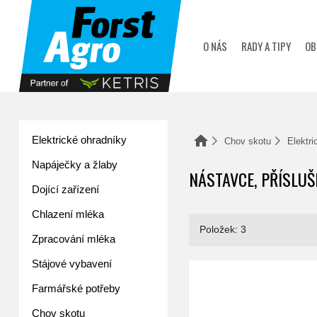
zobrazit obsah košíku
O NÁS
RADY A TIPY
OB
Elektrické ohradníky
Domů
Chov skotu
Elektri
Napáječky a žlaby
NÁSTAVCE, PŘÍSLUŠ
Dojící zařízení
Chlazení mléka
Položek: 3
Zpracování mléka
Stájové vybavení
č MAGIC schock PRO 2500 Akku
Farmářské potřeby
Chov skotu