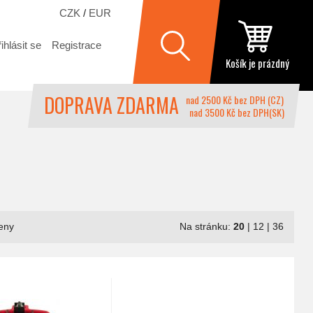
CZK
/
EUR
ihlásit se
Registrace
Košík je prázdný
DOPRAVA ZDARMA
nad 2500 Kč bez DPH (CZ)
nad 3500 Kč bez DPH(SK)
eny
Na stránku:
20
|
12
|
36