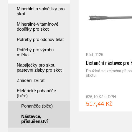
Minerální a solné lizy pro
skot
Minerálně-vitamínové
doplňky pro skot
Potřeby pro odchov telat
Potřeby pro výrobu
mléka
Kód: 1126
Distanční nástavec pro
Napáječky pro skot,
pastevní žlaby pro skot
Používá se zejména při p
skotu
Značení zvířat
Elektrické pohaněče
(biče)
626,10 Kč s DPH
517,44 Kč
Pohaněče (biče)
Nástavce,
příslušenství