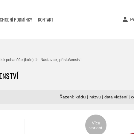
CHODNÍ PODMÍNKY
KONTAKT
Př
cké pohaněče (biče)
Nástavce, příslušenství
ENSTVÍ
Řazení:
kódu
|
názvu
|
data vložení
|
c
Více
variant