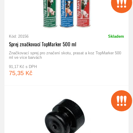
Kód: 20156
Skladem
Sprej značkovací TopMarker 500 ml
Značkovací sprej pro značení skotu, prasat a koz TopMarker 500
ml ve více barvách
91,17 Kč s DPH
75,35 Kč