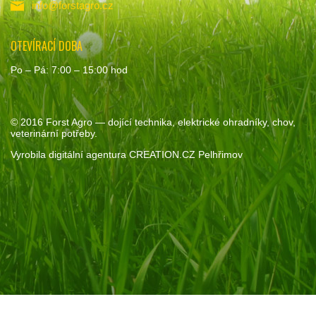
info@forstagro.cz
OTEVÍRACÍ DOBA
Po – Pá: 7:00 – 15:00 hod
© 2016
Forst Agro
— dojící technika, elektrické ohradníky, chov,
veterinární potřeby.
Vyrobila
digitální agentura
CREATION.CZ
Pelhřimov
Souhlas se soubory cookie