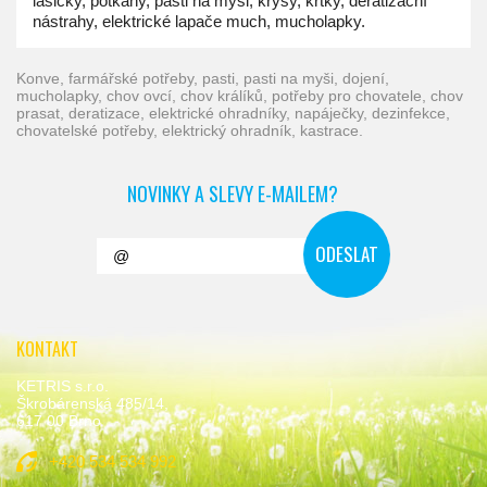
lasičky, potkany, pasti na myši, krysy, krtky, deratizační
nástrahy, elektrické lapače much, mucholapky.
konve, farmářské potřeby, pasti, pasti na myši, dojení,
mucholapky, chov ovcí, chov králíků, potřeby pro chovatele, chov
prasat, deratizace, elektrické ohradníky, napáječky, dezinfekce,
chovatelské potřeby, elektrický ohradník, kastrace.
NOVINKY A SLEVY E-MAILEM?
KONTAKT
KETRIS s.r.o.
Škrobárenská 485/14,
617 00 Brno
+420 534 534 992