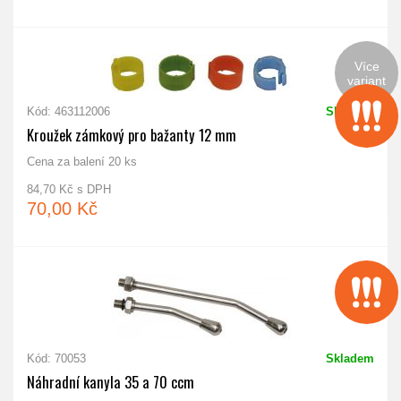
Více
variant
Kód: 463112006
Skladem
Kroužek zámkový pro bažanty 12 mm
Cena za balení 20 ks
84,70 Kč s DPH
70,00 Kč
Kód: 70053
Skladem
Náhradní kanyla 35 a 70 ccm