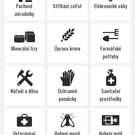
Pachové
Stříhání zvířat
Elekronické váhy
ohradníky
Minerální lizy
Úprava krmiv
Farmářské
potřeby
Nářadí a dílna
Ochranné
Sanitační
pomůcky
prostředky
Veterinární
Hubení much
Hubení myší