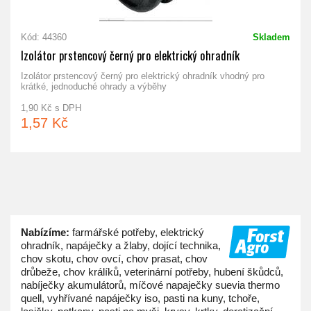
Kód: 44360
Skladem
Izolátor prstencový černý pro elektrický ohradník
Izolátor prstencový černý pro elektrický ohradník vhodný pro
krátké, jednoduché ohrady a výběhy
1,90 Kč s DPH
1,57 Kč
Nabízíme:
farmářské potřeby, elektrický
ohradník, napáječky a žlaby, dojící technika,
chov skotu, chov ovcí, chov prasat, chov
drůbeže, chov králíků, veterinární potřeby, hubení škůdců,
nabíječky akumulátorů, míčové napaječky suevia thermo
quell, vyhřívané napáječky iso, pasti na kuny, tchoře,