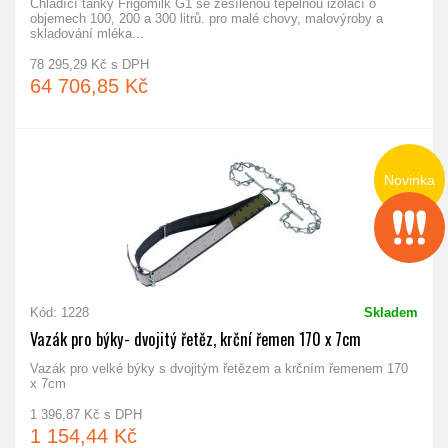
Chladící tanky Frigomilk G1 se zesílenou tepelnou izolací o
objemech 100, 200 a 300 litrů. pro malé chovy, malovýroby a
skladování mléka...
78 295,29 Kč s DPH
64 706,85 Kč
Novinka
Kód: 1228
Skladem
Vazák pro býky- dvojitý řetěz, krční řemen 170 x 7cm
Vazák pro velké býky s dvojitým řetězem a krčním řemenem 170
x 7cm
1 396,87 Kč s DPH
1 154,44 Kč