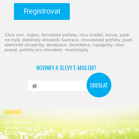
Registrovat
chov ovcí, dojení, farmářské potřeby, chov králíků, konve, pasti
na myši, elektrický ohradník, kastrace, chovatelské potřeby, pasti,
elektrické ohradníky, deratizace, dezinfekce, napáječky, chov
prasat, potřeby pro chovatele, mucholapky.
NOVINKY A SLEVY E-MAILEM?
KONTAKT
KETRIS s.r.o.
Škrobárenská 485/14,
617 00 Brno