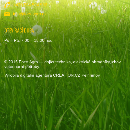
+420 534 534 992
info@forstagro.cz
OTEVÍRACÍ DOBA
Po – Pá: 7:00 – 15:00 hod
© 2016
Forst Agro
— dojící technika, elektrické ohradníky, chov,
veterinární potřeby.
Vyrobila
digitální agentura
CREATION.CZ
Pelhřimov