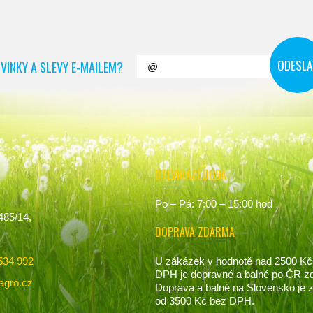
VINKY A SLEVY E-MAILEM?
OTEVÍRACÍ DOBA
Po – Pá: 7:00 – 15:00 hod
485/14,
DOPRAVA ZDARMA
U zákázek v hodnotě nad 2500 Kč
534 992
DPH je dopravné a balné po ČR z
agro.cz
Doprava a balné na Slovensko je
od 3500 Kč bez DPH.