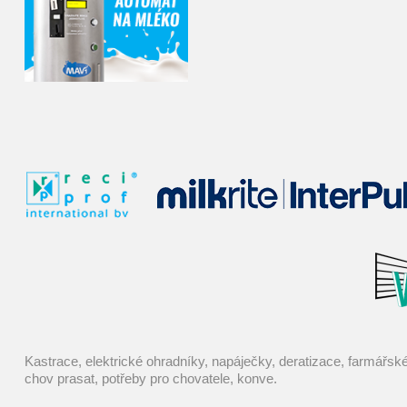
kastrace, elektrické ohradníky, napáječky, deratizace, farmářské potřeby, mucholapky, pasti, chov ovcí, chovatelské potřeby, dojení, pasti na myši, dezinfekce, chov králíků, elektrický ohradník,
chov prasat, potřeby pro chovatele, konve.