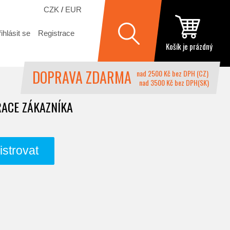
CZK
/
EUR
ihlásit se
Registrace
Košík je prázdný
DOPRAVA ZDARMA
nad 2500 Kč bez DPH (CZ)
nad 3500 Kč bez DPH(SK)
RACE ZÁKAZNÍKA
strovat