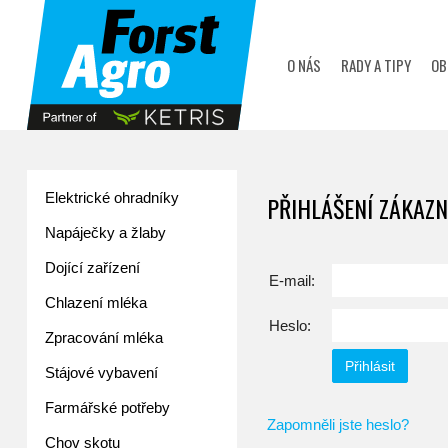
zobrazit obsah košíku
O NÁS
RADY A TIPY
OB
Elektrické ohradníky
PŘIHLÁŠENÍ ZÁKAZN
Napáječky a žlaby
Dojící zařízení
E-mail:
Chlazení mléka
Heslo:
Zpracování mléka
Stájové vybavení
Farmářské potřeby
Zapomněli jste heslo?
Chov skotu