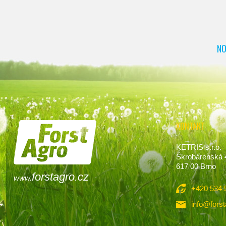
NO
KONTAKT
KETRIS s.r.o.
Škrobárenská 
617 00 Brno
forstagro.cz
www.
+420 534 
info@forst