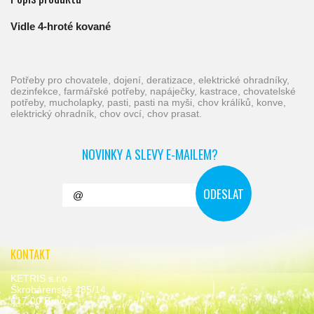
Vidle 4-hroté kované
potřeby pro chovatele, dojení, deratizace, elektrické ohradníky,
dezinfekce, farmářské potřeby, napáječky, kastrace, chovatelské
potřeby, mucholapky, pasti, pasti na myši, chov králíků, konve,
elektrický ohradník, chov ovcí, chov prasat.
NOVINKY A SLEVY E-MAILEM?
KONTAKT
KETRIS s.r.o.
Škrobárenská 485/14,
617 00 Brno