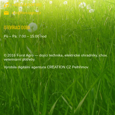
+420 534 534 992
info@forstagro.cz
OTEVÍRACÍ DOBA
Po – Pá: 7:00 – 15:00 hod
© 2016
Forst Agro
— dojící technika, elektrické ohradníky, chov,
veterinární potřeby.
Vyrobila
digitální agentura
CREATION.CZ
Pelhřimov