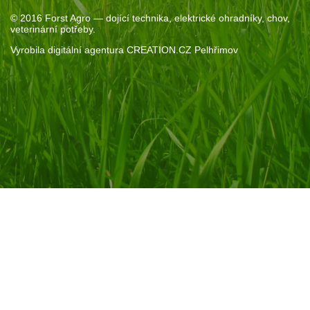
© 2016
Forst Agro
— dojící technika, elektrické ohradníky, chov,
veterinární potřeby.
Vyrobila
digitální agentura
CREATION.CZ
Pelhřimov
Souhlas se soubory cookie
Pokud kliknete na „Povolit vše“, poskytnete nám souhlas s
ukládáním cookie na vašem zařízení. Díky nim vám můžeme
nabídnou personalizovaný obsah. Pomohou nám také s
analýzami provozu a marketingem.
Nastavení
cookie
Zamítnout
vše
Povolit
vše