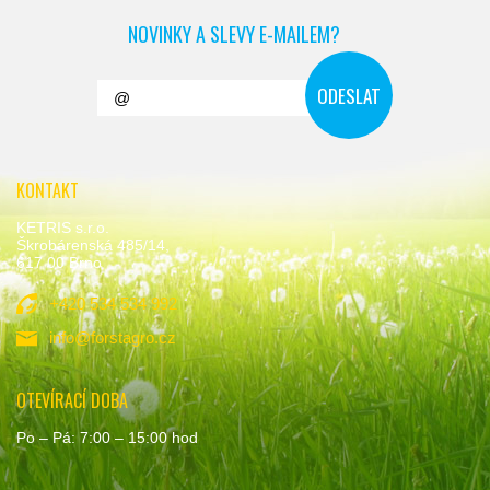
NOVINKY A SLEVY E-MAILEM?
KONTAKT
KETRIS s.r.o.
Škrobárenská 485/14,
617 00 Brno
+420 534 534 992
info@forstagro.cz
OTEVÍRACÍ DOBA
Po – Pá: 7:00 – 15:00 hod