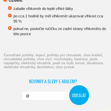
Oživení:
zabalte vlhkoměr do teplé vlhké látky
po cca 1 hodině by měl vlhikoměr ukazovat vlhkost cca
95 %
pokud ne, pootočte ručičku ze zadní strany vlhkoměru do
této pozice
farmářské potřeby, dojení, potřeby pro chovatele, chov králíků,
chovatelské potřeby, chov ovcí, mucholapky, kastrace, pasti,
napáječky, elektrický ohradník, pasti na myši, konve, deratizace,
elektrické ohradníky, dezinfekce, chov prasat.
NOVINKY A SLEVY E-MAILEM?