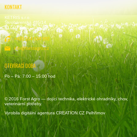
KONTAKT
KETRIS s.r.o.
Škrobárenská 485/14,
617 00 Brno
+420 534 534 992
info@forstagro.cz
OTEVÍRACÍ DOBA
Po – Pá: 7:00 – 15:00 hod
© 2016
Forst Agro
— dojící technika, elektrické ohradníky, chov,
veterinární potřeby.
Vyrobila
digitální agentura
CREATION.CZ
Pelhřimov