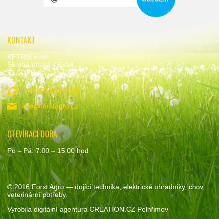
KONTAKT
KETRIS s.r.o.
Škrobárenská 485/14,
617 00 Brno
+420 534 534 992
info@forstagro.cz
OTEVÍRACÍ DOBA
Po – Pá: 7:00 – 15:00 hod
© 2016
Forst Agro
— dojící technika, elektrické ohradníky, chov,
veterinární potřeby.
Vyrobila
digitální agentura
CREATION.CZ
Pelhřimov