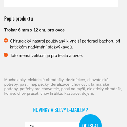
Popis produktu
Trokar 6 mm x 12 cm, pro ovce
Chirurgický nástroj používaný k vnější perforaci bachoru při
kritickém nadýmání přežvýkavců.
Tato menší velikost je pro telata a ovce.
mucholapky, elektrické ohradníky, dezinfekce, chovatelské
potřeby, pasti, napáječky, deratizace, chov ovcí, farmářské
potřeby, potřeby pro chovatele, pasti na myši, elektrický ohradník,
konve, chov prasat, chov králíků, kastrace, dojení.
NOVINKY A SLEVY E-MAILEM?