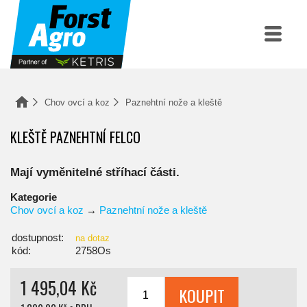
Chov ovcí a koz
Paznehtní nože a kleště
KLEŠTĚ PAZNEHTNÍ FELCO
Mají vyměnitelné stříhací části.
Kategorie
Chov ovcí a koz
→
Paznehtní nože a kleště
dostupnost:
na dotaz
kód:
2758Os
1 495,04 Kč