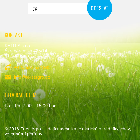
KONTAKT
KETRIS s.r.o.
Škrobárenská 485/14,
617 00 Brno
+420 534 534 992
info@forstagro.cz
OTEVÍRACÍ DOBA
Po – Pá: 7:00 – 15:00 hod
© 2016
Forst Agro
— dojící technika, elektrické ohradníky, chov,
veterinární potřeby.